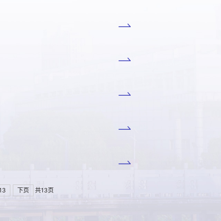
13
下页
共13页