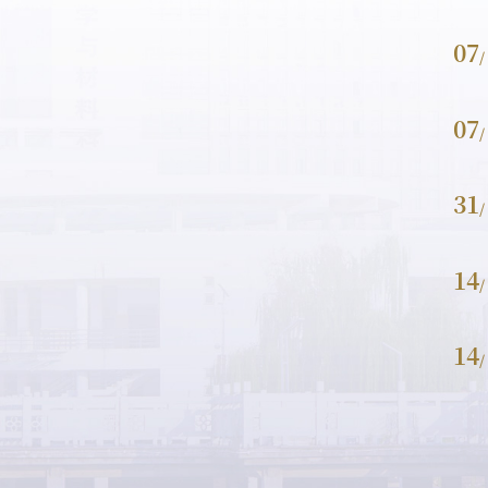
07
/
07
/
31
/
14
/
14
/