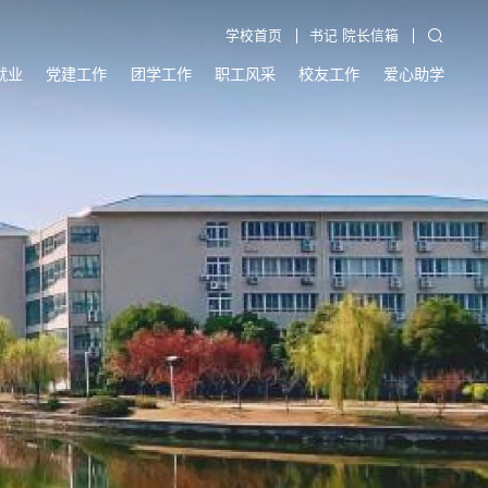
学校首页
书记 院长信箱
就业
党建工作
团学工作
职工风采
校友工作
爱心助学