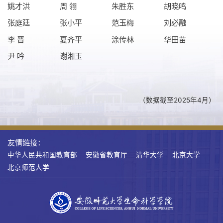
姚才洪
周 翎
朱胜东
胡晓鸣
张庭廷
张小平
范玉梅
刘必融
李 晋
夏齐平
涂传林
华田苗
尹 吟
谢湘玉
（数据截至2025年4月）
友情链接：
中华人民共和国教育部
安徽省教育厅
清华大学
北京大学
北京师范大学