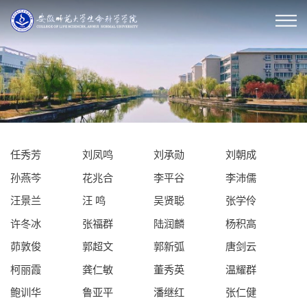
任秀芳
刘凤鸣
刘承勋
刘朝成
孙燕芩
花兆合
李平谷
李沛儒
汪景兰
汪 鸣
吴贤聪
张学伶
许冬冰
张福群
陆润麟
杨积高
茆敦俊
郭超文
郭新弧
唐剑云
柯丽霞
龚仁敏
董秀英
温耀群
鲍训华
鲁亚平
潘继红
张仁健