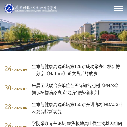
生命与健康高端论坛第126讲成功举办：承磊博
26
/ 2025-09
士分享《Nature》论文背后的故事
朱晨团队联合多单位在国际知名期刊《PNAS》
30
/ 2026-07
揭示植物病原真菌“隐身”侵染新机制
生命与健康高端论坛第150讲开讲 解析HDAC3非
28
/ 2026-06
表观调控新功能
学院举办青芒论坛 聚焦极地高山微生物基因组研
26
/ 2026-06