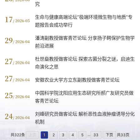
究
生命与健康高端论坛“极端环境微生物与地质”专
17
/ 2026-05
题报告会成功举行
潘涛副教授做客青芒论坛 分享扬子鳄保护生物学
29
/ 2026-04
前沿进展
杜世燊教授做客论坛 探索古菌分裂之谜，启迪生
27
/ 2026-04
命演化之思
27
安徽农业大学方立东副教授做客青芒论坛
/ 2026-04
中国科学院沈阳应用生态研究所郝广友研究员做
25
/ 2026-04
客青芒论坛
刘峰研究员做客论坛 解析恶性血液肿瘤诱导分化
24
/ 2026-04
机制
...
共322条
上页
1
2
3
4
5
33
下页
共33页