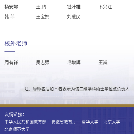
杨安娜
王 鹏
钱叶雄
卜兴江
韩 菲
王宝娟
刘爱民
校外老师
周有祥
吴志强
毛增辉
王岚
注：导师名后加 * 者表示为该二级学科硕士学位点负责人
友情链接：
中华人民共和国教育部
安徽省教育厅
清华大学
北京大学
北京师范大学