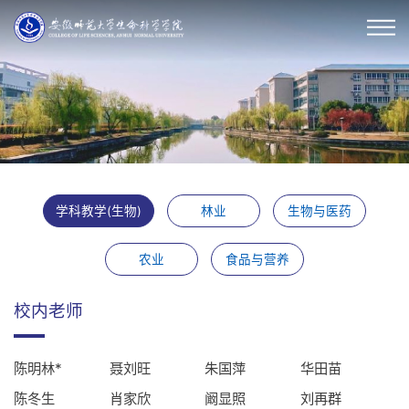
学科教学(生物)
林业
生物与医药
农业
食品与营养
校内老师
陈明林*
聂刘旺
朱国萍
华田苗
陈冬生
肖家欣
阚显照
刘再群