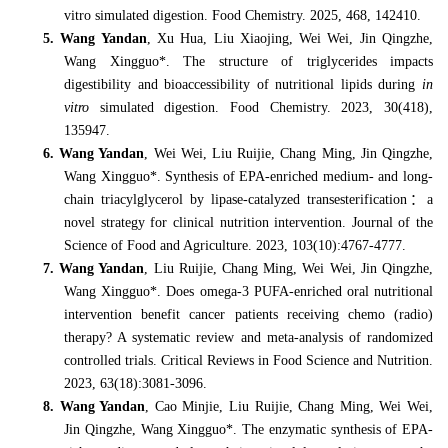
vitro simulated digestion. Food Chemistry. 2025, 468, 142410.
5. Wang Yandan
, Xu Hua, Liu Xiaojing, Wei Wei, Jin Qingzhe,
Wang Xingguo*. The structure of triglycerides impacts
digestibility and bioaccessibility of nutritional lipids during
in
vitro
simulated digestion. Food Chemistry. 2023, 30(418),
135947.
6. Wang Yandan
, Wei Wei, Liu Ruijie, Chang Ming, Jin Qingzhe,
Wang Xingguo*. Synthesis of EPA-enriched medium- and long-
chain triacylglycerol by lipase-catalyzed transesterification
：
a
novel strategy for clinical nutrition intervention. Journal of the
Science of Food and Agriculture. 2023, 103(10):4767-4777.
7. Wang Yandan
, Liu Ruijie, Chang Ming, Wei Wei, Jin Qingzhe,
Wang Xingguo*. Does omega-3 PUFA-enriched oral nutritional
intervention benefit cancer patients receiving chemo (radio)
therapy? A systematic review and meta-analysis of randomized
controlled trials. Critical Reviews in Food Science and Nutrition.
2023, 63(18):3081-3096.
8. Wang Yandan
, Cao Minjie, Liu Ruijie, Chang Ming, Wei Wei,
Jin Qingzhe, Wang Xingguo*. The enzymatic synthesis of EPA-