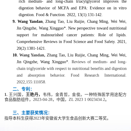
rich medium- and long-chain triacylglycerol improves the
digestion behavior of MCFA and EPA: Evidence on in vitro
digestion. Food & Function. 2022, 13(1):131-142.
9. Wang Yandan
, Zhang Tao, Liu Ruijie, Chang Ming, Wei Wei,
Jin Qingzhe, Wang Xingguo*. New perspective toward nutritional
support for malnourished cancer patients: Role of lipids.
Comprehensive Reviews in Food Science and Food Safety. 2021,
20(2):1381-1421.
10.
Wang Yandan,
Zhang Tao, Liu Ruijie, Chang Ming, Wei Wei,
Jin Qingzhe, Wang Xingguo*
. Reviews of medium- and long-
chain triglyceride with respect to nutritional benefits and digestion
and absorption behavior. Food Research International.
2022
,
155:111058.
二、专利：
1
.
王兴国，
王艳丹，
韦伟，金青哲，金俊。一种特殊医学用途配方
食品脂肪组件，2023-04-28，中国，ZL 2023 1 0023434.2。
三、主要获奖情况：
指导本科生获得2
023
年安徽省大学生食品创新大赛二等奖。