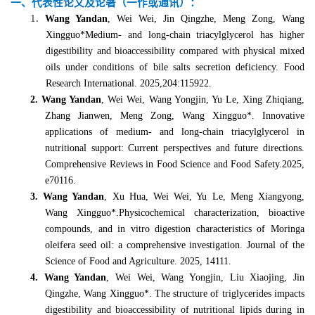
一、
代表性论文
及论著（一作或通讯）
：
1.
Wang Yandan
, Wei Wei, Jin Qingzhe, Meng Zong, Wang
Xingguo*Medium- and long-chain triacylglycerol has higher
digestibility and bioaccessibility compared with physical mixed
oils under conditions of bile salts secretion deficiency. Food
Research International. 2025,204:115922.
2. Wang Yandan
, Wei Wei, Wang Yongjin, Yu Le, Xing Zhiqiang,
Zhang Jianwen, Meng Zong, Wang Xingguo*. Innovative
applications of medium- and long-chain triacylglycerol in
nutritional support: Current perspectives and future directions.
Comprehensive Reviews in Food Science and Food Safety.2025,
e70116.
3. Wang Yandan
, Xu Hua, Wei Wei, Yu Le, Meng Xiangyong,
Wang Xingguo*.Physicochemical characterization, bioactive
compounds, and in vitro digestion characteristics of Moringa
oleifera seed oil: a comprehensive investigation. Journal of the
Science of Food and Agriculture. 2025, 14111.
4. Wang Yandan
, Wei Wei, Wang Yongjin, Liu Xiaojing, Jin
Qingzhe, Wang Xingguo*. The structure of triglycerides impacts
digestibility and bioaccessibility of nutritional lipids during in