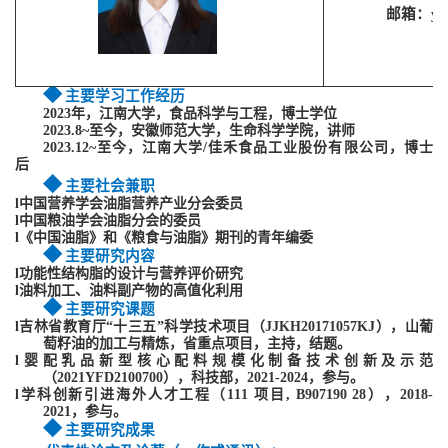
邮箱：
ya
◆
主要学习工作经历
2
023
年，江南大学，食品科学与工程，博士学位
2023.8~至今
，
安徽师范大学
，
生命科学学院
，
讲师
2023.12~至今
，
江南大学/佳禾食品工业股份有限公司
，
博士
后
◆
主要社会兼职
l
中国营养学会油脂营养产业分会
委员
l
中国粮油学会油脂分会的委员
l
《中国油脂》和《粮食与油脂》期刊的青年编委
◆
主要研究内容
l
功能性结构脂的设计与营养评价研究
l
油料加工、油料副产物的高值化利用
◆
主要研究课题
l
吉林省教育厅“十三五”科学技术项目（JJKH20171057KJ），
山葡
萄籽油的加工与精炼，
省重点项目，主持，结题
。
l
婴配乳品新型核心配料规模化制备技术创新及示范
（
2021YFD2100700
），科技部，
2021-2024
，参与。
l
学科创新引进海外人才工程（
111
项目
, B907190 28
），
2018-
2021
，参与。
◆
主要研究成果