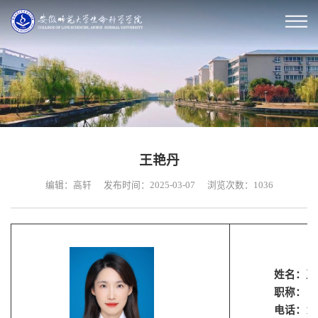
王艳丹
编辑：高轩
发布时间：2025-03-07
浏览次数：
1036
姓名：
王
职称：
电话：
1
5