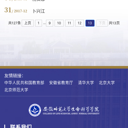
31
卜兴江
/ 2017-12
...
共127条
上页
1
9
10
11
12
13
下页
共13页
友情链接：
中华人民共和国教育部
安徽省教育厅
清华大学
北京大学
北京师范大学
联系我们