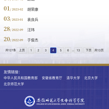
01
胡荣康
/ 2023-02
03
袁良兵
/ 2023-01
28
汪玮
/ 2022-09
20
于俊杰
/ 2022-09
...
共127条
上页
1
2
3
4
5
6
13
下页
共13页
友情链接：
中华人民共和国教育部
安徽省教育厅
清华大学
北京大学
北京师范大学