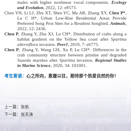
males with higher nonlinear vocal components.
Ecology
and Evolution
, 2022, 12: e8573.
Chen YH, Li LJ, Zhu XT, Shen YC, Ma AR, Zhang XY,
Chen P*
,
Lu C H*. Urban Low-Rise Residential Areas Provide
Preferred Song Post Sites for a Resident Songbird.
Animals
,
2022, 12: 2436.
Chen P
, Zhang Y, Zhu XJ, Lu CH*. Distribution of crabs along a
habitat gradient on the Yellow Sea coast after
Spartina
alterniflora
invasion.
PeerJ
, 2019, 7: e6775.
Chen P
, Zhang Y, Wang GH, Xu P, Lu CH*. Differences in the
crab community structure between pristine and degraded
Suaeda
marshes after
Spartina
invasion.
Regional Studies
in Marine Science
, 2020, 34: 101001.
考生寄语：
心之所向，素履以往，期待那个热爱自然的你！
上一篇：张帆
下一篇：张天涛