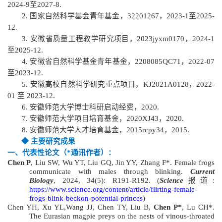
2024-9至2027-8.
2.
国家自然科学
基金
青年基金
，
32201267
，
2023-1至2025-
12
.
3. 安徽省质量工程教学研究项目，2023jyxm0170，2024-1
至2025-12.
4
. 安徽省自然科学
基金
青年基金
，
2208085QC71
，
2022-07
至2023-12
.
5
. 安徽高校自然科学研究重点项目
，
KJ2021A0128，2022-
01 至 2023-12
.
6
. 安徽师范大学博士科研启动经费
，
2020
.
7
. 安徽师范大学项目培育基金
，
2020XJ43
，
2020
.
8
. 安徽师范大学人才培育基金
，
2015rcpy34
，
2015
.
◆
主要研究成果
一、
代表性论文
（*通讯作者）
：
Chen P
, Liu SW, Wu YT, Liu GQ, Jin YY, Zhang F*. Female frogs
communicate with males through blinking.
Current
Biology
, 2024, 34(5): R191-R192.
(
Science
报道:
https://www.science.org/content/article/flirting-female-
frogs-blink-beckon-potential-princes
)
Chen YH, Xu YL,Wang JJ, Chen TY, Liu B,
Chen P*
, Lu CH*.
The Eurasian magpie preys on the nests of vinous-throated