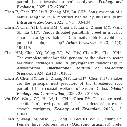
parrotbills in invasive smooth cordgrass.
Ecology and
Evolution
, 2025, 15: e70905
Chen P
, Chen TY, LiuB, Zhang MY, Lu CH*. Song variation of a
native songbird in a modified habitat by invasive plant.
Integrative Zoology
, 2022, 17(1): 93-104.
Chen P
, Chen YH, Chen HM, Chen TY, Liu B, Zhang MY, Wang
SL, Lu CH*. Vinous-throated parrotbills breed in invasive
smooth cordgrass habitat: Can native birds avoid the
potential ecological trap?
Avian Research
, 2023, 14(3):
100119.
Chen HM, Chen YQ, Wang ZQ, Wu DW,
Chen P*
, Chen YH*.
The complete mitochondrial genome of the siberian scoter
Melanitta stejnegeri
and its phylogenetic relationship in
Anseriformes.
International Journal of Molecular
Sciences
. 2024, 25(18):10181.
Chen P
, Chen TY, Liu B, Zhang MY, Lu CH*, Chen YH*. Snakes
are the principal nest predators of the threatened reed
parrotbill in a coastal wetland of eastern China.
Global
Ecology and Conservation
, 2020, 23: e01055.
Wu DW, Wang ZQ, Hu W, Lu CH*,
Chen P
*. The native reed-
specific bird, reed parrotbill, has been detected in exotic
smooth cordgrass,
Ecology and Evolution
, 2023, 13:
e10417.
Chen P
, Wang JM, Miao JQ, Dong H, Bao JH, Wu YT, Zhang F*.
Female large odorous frogs (
Odorrana graminea
) prefer