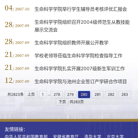
04
生命科学学院举行学生辅导员考核评优汇报会
/ 2007-10
生命科学学院组织召开2004级师范生从教技能
28
/ 2007-09
展示交流会
28
生命科学学院组织教师开展公开教学
/ 2007-09
21
学校老领导莅临生命科学学院检查指导工作
/ 2007-09
21
生命科学学院扎实开展2007级新生军训工作
/ 2007-09
12
生命科学学院与池州企业签订产学研合作项目
/ 2007-09
...
共2823条
上页
1
278
279
280
281
282
283
下页
共283页
友情链接：
中华人民共和国教育部
安徽省教育厅
清华大学
北京大学