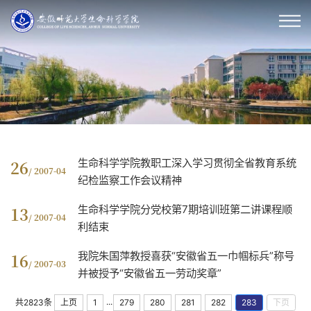
生命科学学院教职工深入学习贯彻全省教育系统
26
/ 2007-04
纪检监察工作会议精神
生命科学学院分党校第7期培训班第二讲课程顺
13
/ 2007-04
利结束
我院朱国萍教授喜获“安徽省五一巾帼标兵”称号
16
/ 2007-03
并被授予“安徽省五一劳动奖章”
...
共2823条
上页
1
279
280
281
282
283
下页