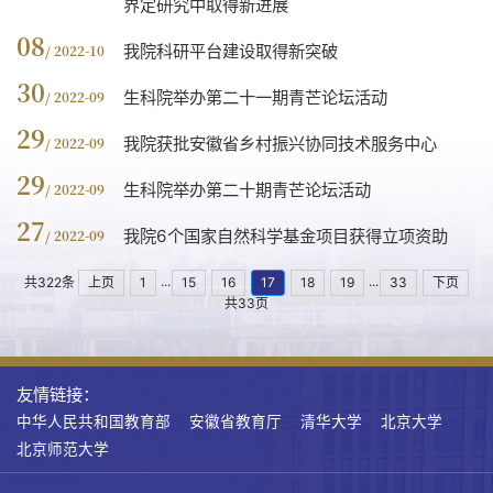
界定研究中取得新进展
08
我院科研平台建设取得新突破
/ 2022-10
30
生科院举办第二十一期青芒论坛活动
/ 2022-09
29
我院获批安徽省乡村振兴协同技术服务中心
/ 2022-09
29
生科院举办第二十期青芒论坛活动
/ 2022-09
27
我院6个国家自然科学基金项目获得立项资助
/ 2022-09
...
...
共322条
上页
1
15
16
17
18
19
33
下页
共33页
友情链接：
中华人民共和国教育部
安徽省教育厅
清华大学
北京大学
北京师范大学