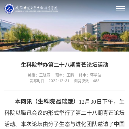
生科院举办第二十八期青芒论坛活动
编辑：王晓丽
预审：王鹏
终审：蒋学波
发布时间：2022-12-31
浏览次数：
488
本网讯（生科院
聂瑞娥）
月
日下午，生
12
30
科院以腾讯会议的形式举行了第二十八期青芒论坛
活动。本次论坛由分子生态与进化团队邀请了中国