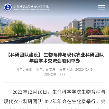
【科研团队建设】 生物育种与现代农业科研团队
年度学术交流会顺利举办
预审：王鹏
终审：蒋学波
发布时间：2022-12-19
浏览次数：
299
2022年1
2
月
1
6
日，生命科学学院生物育种与
现代农业科研团队
2
022
年年会在生化楼举行。会