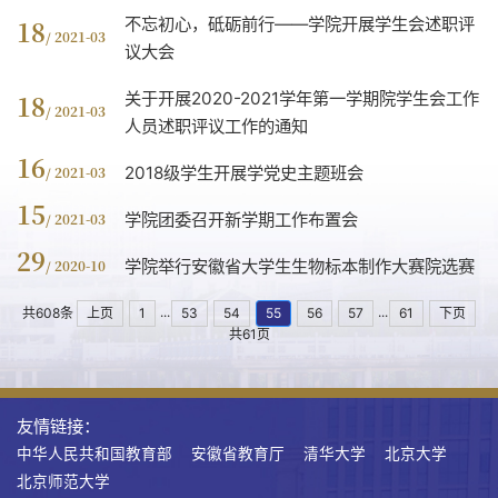
不忘初心，砥砺前行——学院开展学生会述职评
18
/ 2021-03
议大会
关于开展2020-2021学年第一学期院学生会工作
18
/ 2021-03
人员述职评议工作的通知
16
2018级学生开展学党史主题班会
/ 2021-03
15
学院团委召开新学期工作布置会
/ 2021-03
29
学院举行安徽省大学生生物标本制作大赛院选赛
/ 2020-10
...
...
共608条
上页
1
53
54
55
56
57
61
下页
共61页
友情链接：
中华人民共和国教育部
安徽省教育厅
清华大学
北京大学
北京师范大学