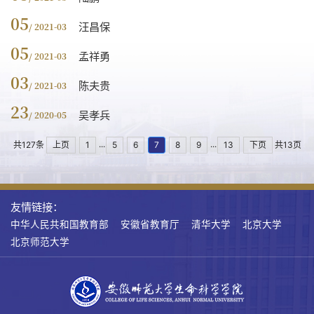
05
汪昌保
/ 2021-03
05
孟祥勇
/ 2021-03
03
陈夫贵
/ 2021-03
23
吴孝兵
/ 2020-05
...
...
共127条
上页
1
5
6
7
8
9
13
下页
共13页
友情链接：
中华人民共和国教育部
安徽省教育厅
清华大学
北京大学
北京师范大学