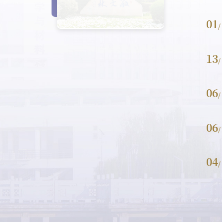
01
/
13
/
06
/
06
/
04
/