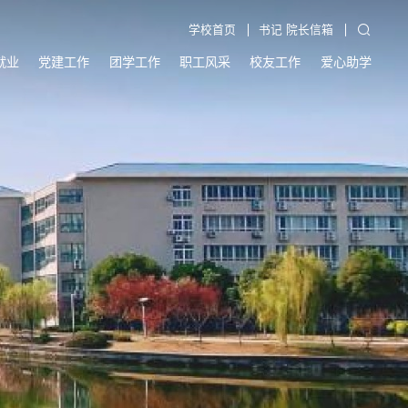
学校首页
书记 院长信箱
就业
党建工作
团学工作
职工风采
校友工作
爱心助学