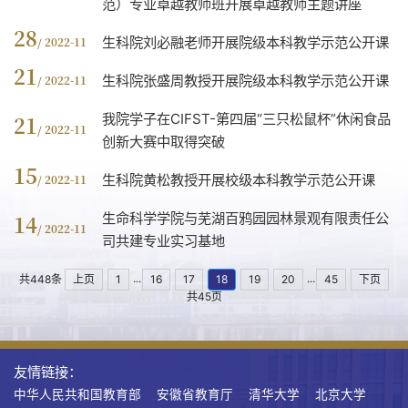
范）专业卓越教师班开展卓越教师主题讲座
28
生科院刘必融老师开展院级本科教学示范公开课
/ 2022-11
21
生科院张盛周教授开展院级本科教学示范公开课
/ 2022-11
我院学子在CIFST-第四届“三只松鼠杯”休闲食品
21
/ 2022-11
创新大赛中取得突破
15
生科院黄松教授开展校级本科教学示范公开课
/ 2022-11
生命科学学院与芜湖百鸦园园林景观有限责任公
14
/ 2022-11
司共建专业实习基地
...
...
共448条
上页
1
16
17
18
19
20
45
下页
共45页
友情链接：
中华人民共和国教育部
安徽省教育厅
清华大学
北京大学