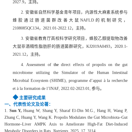
2027.9，主持。
2
.
安徽省自然科学基金青年项目，内源性大麻素系统参与
蜂胶通过肠道菌群改善大鼠NAFLD的机制研究，
2108085QC134
，2021.01-2022.12，主持。
3
.
安徽省教育厅高校科学研究项目，蜂胶乙醇提取物改善
大鼠非酒精性脂肪肝的肠道菌群研究，K
J2019A0493
，2020.1-
2021.12，主持。
4.
Assessment
of
the
direct effects of propolis on the gut
microbiome utilizing the Simulator of the Human Intestinal
Microbial Ecosystem (SHIME), programme d’appui à la recherche
et à la formation de l’INAF, 2022.02-2023.01,
参与。
◆
主要研究成果
一、
代表性论文
及论著
：
1.
Sun Y,
Huang W, Shang Y, Sharaf El-Din M.G., Hang H, Wang P,
Zhang C, Huang Y, Wang K. Propolis Modulates the Gut Microbiota–Gut
Hormone–Liver AMPK Axis to Ameliorate High-Fat Diet-Induced
Metabolic Disorders in Rats.
Nutrients
, 2025, 17, 3114.