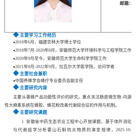
邮箱：
s
◆
主要学习工作经历
2018年6
月，福建农林
大学博士学位
●
2018
年7月-
2020
年8月，安徽师范大学环境科学与工程学院工作
●
2020年9
月
至今
，
安徽师范大学生命科学学院工作
●
2021年
8月-2022年9月，拉瓦尔大学医学院，访问学者
●
◆
主要社会兼职
中国养蜂学会蜂疗专业委员会副主任
●
◆
主要研究内容
主要从事
蜂产品功能性评价的
研究
，重点关注肠道微生物-内源
性大麻素系统在蜂胶、蜂花粉改善代谢综合征的作用与机制。
◆
主要研究课题
1. 安徽省中药生态农业工程中心
开放课题
，基于体外消化
与代谢组学分析霍山石斛抗炎物质的演变规律，202
5
.10-