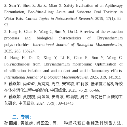
2.
Sun Y
, Shen Z, Jia Z, Miao X. Safety Evaluation of an Apitherapy
Formulation, Bao-Yuan-Ling: Acute and Subacute Oral Toxicity in
Wistar Rats.
Current Topics in Nutraceutical Research
, 2019, 17(1): 85-
92.
3.
Hang
H
,
Chen
R, Wang C,
Sun Y
, Du D. A review of the extraction
processes and biological characteristics of Chrysanthemum
polysaccharides.
International Journal of Biological Macromolecules,
202
5, 285, 138224.
4.
Hang
H
, Du
D
, Xing
Y
, Li
K
, Chen
R
, Sun
Y
, Wang
C
.
Polysaccharides from Chrysanthemum morifolium: Optimization of
ultrafiltration isolation and anti-oxidant and anti-inflammatory effects.
International Journal of Biological Macromolecules
, 2025, 319, 145383.
5.
孙燕如
, 尚盈盈, 黄婉婉
,
周立
,
安雪歌
,
韩莉敏. 低浓度乙醇对蜂胶
在体外消化过程中的影响. 中国蜂业, 2025, 76(2): 63-66.
6.
孙燕如
, 黄婉婉, 尚盈盈, 安雪歌
,
韩莉敏
,
周立. 蜂花粉口香糖的工
艺研究. 中国蜂业, 2024, 75(9): 39-41+43.
二、专利：
孙燕如
,
黄婉婉
,
尚盈盈
,
等
.
一种蜂花粉口香糖及其制备方法,