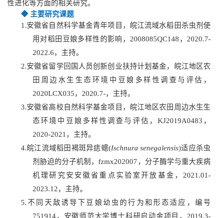
性进化等方面的相关
研究。
◆
主要研究课题
1.
安徽省自然科学基金青年项目，皖江流域水稻田杀虫剂使
用对稻田豆娘多样性的影响，2008085QC148，2020.7-
2022.6，主持。
2.
安徽省留学回国人员创新创业扶持计划基金，皖江地区农
田周边水生生态环境中豆娘多样性调查与评估，
2020LCX035，2020.7-，主持。
3.
安徽省高校自然科学基金项目，皖江地区农田周边水生生
态环境中豆娘多样性调查与评估，KJ2019A0483，
2020-2021，主持。
4.
皖江流域稻田褐斑异痣蟌(
Ischnura senegalensis
)适应杀虫
剂胁迫的分子机制，fzmx202007，分子酶学与重大疾病
机理研究安安徽省重点实验室开放基金，2021.01-
2023.12，主持。
5.
不同天敌诱导下豆娘幼虫的行为和形态适应，编号
751914，安徽师范大学博士科研启动金项目，2019.3-