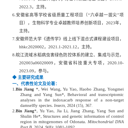
2022.3，主持。
6.
安徽省高等学校省级质量工程项目（“六卓越一拔尖”项
目），生物科学专业卓越教师培养创新项目，2023年，
主持。
7.
安徽师范大学《遗传学》线上线下混合式课程建设项目，
hhkc2020002
，2021.1-2021.12，主持。
8.
皖江流域水稻病虫害绿色防控体系的建立、集成与示范，
202003a06020009，安徽省科技重大专项，2020.10-
2023.09，参与。
◆
主要研究成果
一、代表性论文
及论著
：
1.
Bin Jiang
*, Wei Wang, Yu Yao, Haobo Zhang, Yongmei
Zhang and Yang Sun
*,
Behavioral and
t
ranscriptomic
a
nalyses in the
i
ndoxacarb
r
esponse of a
n
on-
t
arget
d
amselfly
s
pecies
.
Insects
, 202
4
(1
5
),
367
.
2.
Bin Jiang
*
, Yu Yao, Jia Li, Jiang Zhang, Yang Sun and
Shulin He
*,
Structures and genetic information of control
region in mitogenomes
of Odonata
.
Mitochondrial DNA
Part B
,
2024, 9(8): 1081-1092.