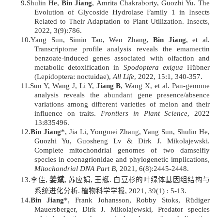
9.
Shulin
He,
Bin Jiang
, Amrita Chakraborty, Guozhi Yu. The
Evolution of Glycoside Hydrolase Family 1 in Insects
Related to Their Adaptation to Plant Utilization. Insects,
2022, 3(9):786.
10.
Yang Sun, Simin Tao, Wen Zhang,
Bin Jiang
, et al.
Transcriptome profile analysis reveals the emamectin
benzoate-induced genes associated with olfaction and
metabolic detoxification in
Spodoptera exigua
Hübner
(Lepidoptera: noctuidae),
All Life
, 2022, 15:1, 340-357
.
11.
Sun Y, Wang J, Li Y,
Jiang B
, Wang X, et al. Pan-genome
analysis reveals the abundant gene presence/absence
variations among different varieties of melon and their
influence on traits.
Frontiers in Plant Science
, 2022
13:835496.
12.
Bin Jiang
*, Jia Li, Yongmei Zhang, Yang Sun, Shulin He,
Guozhi Yu, Guosheng Lv & Dirk J. Mikolajewski.
Complete mitochondrial genomes of two damselfly
species in coenagrionidae and phylogenetic implications,
Mitochondrial DNA Part B
, 2021, 6(8):2445-2448.
13.
李佳,
姜斌
, 苏应娟, 王艇. 白豆杉的叶绿体基因组结构与
系统进化分析.
植物科学学报, 2021, 39(1) : 5
-
13
.
14.
Bin Jiang
*, Frank Johansson, Robby Stoks, Rüdiger
Mauersberger, Dirk J. Mikolajewski, Predator species