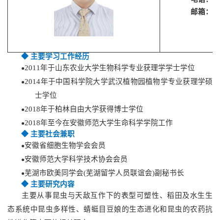
邮箱：bin.
◆
主要学习工作经历
2011年于山东农业大学生物科学专业获理学学士学位
●
2014年于中国科学院大学武汉植物园植物学专业获理学硕
●
士学位
2018
年
于柏林自由
大学
获得
博士学位
●
2018
年至今在安徽师范大学生命科学学院工作
●
◆
主要社会兼职
安徽省
细胞生物学会会员
●
安徽师范大学科学技术协会会员
●
芜湖市欧美同学会(芜湖留学人员联谊会
)
副秘书长
●
◆
主要研究内容
主要从事
昆虫与天敌互作下的表型可塑性、稻田及水生生
态系统中昆虫多样性、蜻蜓目豆娘的生态进化和昆虫的农药抗