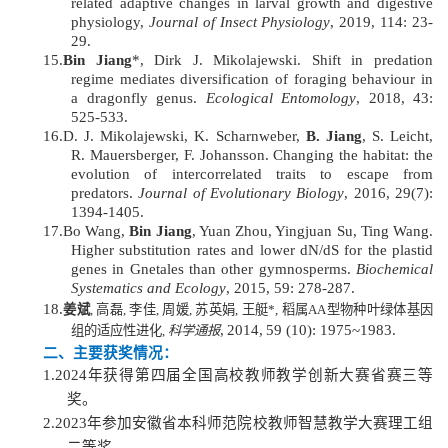
related adaptive changes in larval growth and digestive
physiology,
Journal of Insect Physiology
, 2019, 114: 23-
29.
15.
Bin Jiang
*, Dirk J. Mikolajewski. Shift in predation
regime mediates diversification of foraging behaviour in
a dragonfly genus.
Ecol
ogical
Entomology
, 2018, 43:
525-533.
16.
D. J. Mikolajewski, K. Scharnweber,
B. Jiang
, S. Leicht,
R. Mauersberger, F. Johansson. Changing the habitat: the
evolution of intercorrelated traits to escape from
predators.
J
ournal
of Evolutionary Biology
, 2016, 29(7):
1394-1405.
17.
Bo Wang,
Bin Jiang
, Yuan Zhou, Yingjuan Su, Ting Wang.
Higher substitution rates and lower dN/dS for the plastid
genes in Gnetales than other gymnosperms.
Biochemical
Systematics and Ecology
, 2015, 59: 278-287.
18.
姜斌
,
高磊,
李佳,
周媛,
苏英娟,
王艇
*
,
稻属AA型物种叶绿体基因
,
2014,
59
(
10)
:
1975
~
1983.
组的适应性进化,
科学通报
二
、主要获奖情况：
1.
2024年获得第四届全国高校教师教学创新大赛省赛三等
奖。
2.
2023
年参加安徽省本科师范院校教师智慧教学大赛理工组
二等奖。