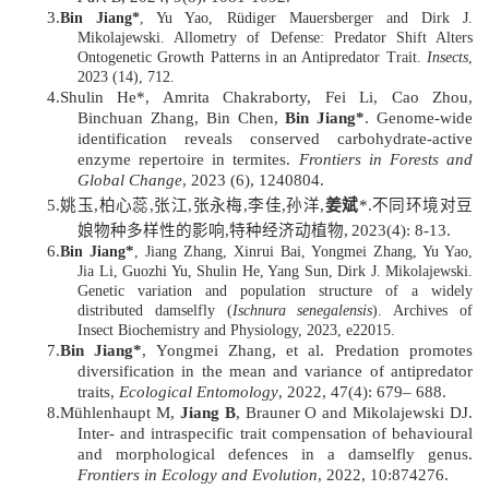
3.
Bin Jiang*
, Yu Yao, Rüdiger Mauersberger and Dirk J.
Mikolajewski. Allometry of Defense: Predator Shift Alters
Ontogenetic Growth Patterns in an Antipredator Trait.
Insects
,
2023 (14), 712.
4.
Shulin He*, Amrita Chakraborty, Fei Li, Cao Zhou,
Binchuan Zhang, Bin Chen,
Bin Jiang*
. Genome-wide
identification reveals conserved carbohydrate-active
enzyme repertoire in termites.
Frontiers in Forests and
Global Change
, 2023 (6), 1240804.
5.
姚玉,柏心蕊,张江,张永梅,李佳,孙洋,
姜斌
*
.不同环境对豆
娘物种多样性的影响,特种经济动植物,
2
023(4): 8-13.
6.
*
Bin Jiang
, Jiang Zhang, Xinrui Bai, Yongmei Zhang, Yu Yao,
Jia Li, Guozhi Yu, Shulin He, Yang Sun, Dirk J. Mikolajewski.
Genetic variation and population structure of a widely
distributed damselfly (
Ischnura senegalensis
). Archives of
Insect Biochemistry and Physiology, 2023, e22015.
7.
Bin
Jiang*
, Yongmei Zhang, et al. Predation promotes
diversification in the mean and variance of antipredator
traits,
Ecological Entomology
, 2022, 47(4): 679– 688.
8.
Mühlenhaupt M,
Jiang B
, Brauner O and Mikolajewski DJ.
Inter- and intraspecific trait compensation of behavioural
and morphological defences in a damselfly genus.
Frontiers in Ecology and Evolution
, 2022, 10:874276.