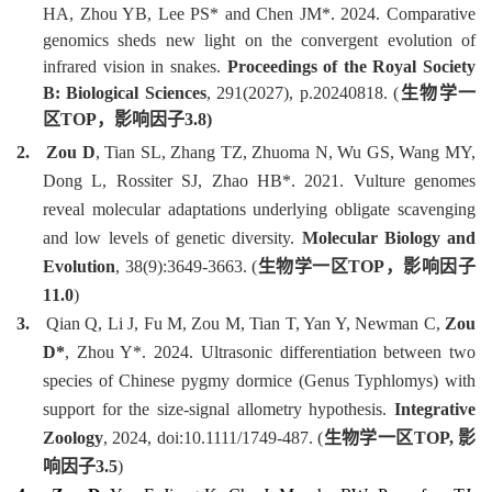
HA, Zhou YB, Lee PS* and Chen JM*. 2024. Comparative
genomics sheds new light on the convergent evolution of
infrared vision in snakes.
Proceedings of the Royal Society
B: Biological Sciences
, 291(2027), p.20240818. (
生物学一
区
TOP
，影响因子
3.8)
2.
Zou D
, Tian SL, Zhang TZ, Zhuoma N, Wu GS, Wang MY,
Dong L, Rossiter SJ, Zhao HB*. 2021. Vulture genomes
reveal molecular adaptations underlying obligate scavenging
and low levels of genetic diversity.
Molecular Biology and
Evolution
, 38(9):3649-3663. (
生物学一区
TOP
，影响因子
11.0
)
3.
Qian Q, Li J, Fu M, Zou M, Tian T, Yan Y, Newman C,
Zou
D*
, Zhou Y*. 2024. Ultrasonic differentiation between two
species of Chinese pygmy dormice (
Genus Typhlomys
) with
support for the size
‐
signal allometry hypothesis.
Integrative
Zoology
, 2024, doi:10.1111/1749-487. (
生物学一区
TOP,
影
响因子
3.5
)