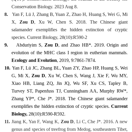
Conservation Biology. 2023 Aug 8.
8.
Yan F, Lü J, Zhang B, Yuan Z, Zhao H, Huang S, Wei G, Mi
X,
Zou D
, Xu W, Chen S. 2018. The Chinese giant
salamander exemplifies the hidden extinction of cryptic
species. Current Biology, 28(10):R590-2
9.
Abduriyim S,
Zou D
, and Zhao HB*. 2019. Origin and
evolution of the MHC class I region in eutherian mammals.
Ecology and Evolution
, 2019, 9:7861-7874.
10.
Yan F, Lü JC, Zhang BL, Yuan ZY, Zhao HP, Huang S, Wei
G, Mi X,
Zou D
, Xu W, Chen S, Wang J, Xie F, Wu MY,
Xiao HB, Liang ZQ, Jin JQ, Wu SF, Xu CS, Tapley B,
Turvey ST, Papenfuss TJ, Cunningham AA, Murphy RW*,
Zhang YP*, Che J*. 2018. The Chinese giant salamander
exemplifies the hidden extinction of cryptic species.
Current
Biology,
28(10):R590-R592.
11.
Jiang K, Yan F, Wang K,
Zou D
, Li C, Che J*. 2016. A new
genus and species of treefrog from Medog, southeastern Tibet,