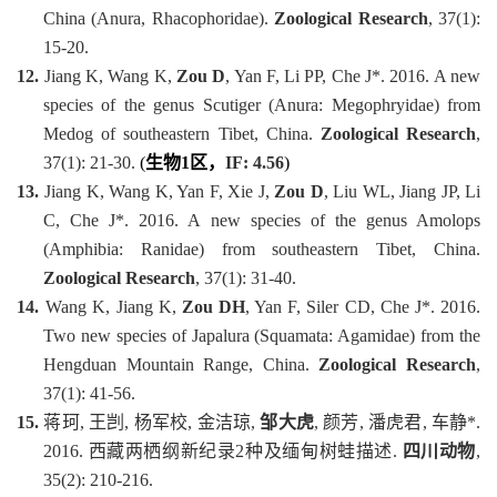
China (Anura, Rhacophoridae).
Zoological Research
, 37(1):
15-20.
12.
Jiang K, Wang K,
Zou D
, Yan F, Li PP, Che J*. 2016. A new
species of the genus
Scutiger
(Anura: Megophryidae) from
Medog of southeastern Tibet, China.
Zoological Research
,
37(1): 21-30.
(
生物
1
区，
IF: 4.56
)
13.
Jiang K, Wang K, Yan F, Xie J,
Zou D
, Liu WL, Jiang JP, Li
C, Che J*. 2016. A new species of the genus
Amolops
(Amphibia: Ranidae) from southeastern Tibet, China.
Zoological Research
,
37(1): 31-40.
14.
Wang K, Jiang K,
Zou DH
, Yan F, Siler CD, Che J*. 2016.
Two new species of
Japalura
(Squamata: Agamidae) from the
Hengduan Mountain Range, China.
Zoological Research
,
37(1): 41-56.
15.
蒋珂
,
王剀
,
杨军校
,
金洁琼
,
邹大虎
,
颜芳
,
潘虎君
,
车静
*.
2016.
西藏两栖纲新纪录
2
种及缅甸树蛙描述
.
四川动物
,
35(2): 210-216.