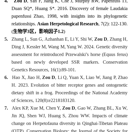
4.
Zou D
, Yan F, Jiang K, Che J, Murphy RW, Papenfuss TJ,
Duan SQ*, Huang S*. 2016. Discovery of female
Laudakia
papenfussi
Zhao, 1998, with insights into its phylogenetic
relationships.
Asian Herpetological Research
, 7(2): 122-130.
(
生物学
3
区，影响因子
1.2
)
5.
Zhang L, Sun G, Azhanhan E, Li Y, Shi W,
Zou D
, Zhang H,
Ding J, Kessler M, Wang M, Yang W. 2024. Genetic diversity
assessment for reintroduced Przewalski’s horse (
Equus ferus
)
based on newly developed SSR markers. Conservation
Genetics Resources, 16(1):89-101.
6.
Hao X, Jiao H,
Zou D
, Li Q, Yuan X, Liao W, Jiang P, Zhao
H. 2023. Evolution of bitter receptor genes and ontogenetic
dietary shift in a frog. Proceedings of the National Academy
of Sciences, 120(8):e2218183120.
7.
Alex KP, Xue M, Chen Y,
Zou D
, Gao W, Zhang BL, Xu W,
Jin JQ, Shen WJ, Huang S, Zhou WW. Impacts of climate
change on Herpetofauna diversity in Qinghai-Tibetan Plateau
(QTP). Conservation Biology: the Journal of the Society for