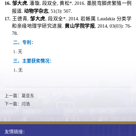
16.
邹大虎
,
潘璇
,
段双全
,
黄松
*. 2016.
墨脱弯脚虎繁殖一例
报道
.
动物学杂志
, 51(3): 507.
17.
王德青
,
邹大虎
,
段双全
*. 2014.
岩蜥属
Laudakia
分类学
和亲缘地理学研究进展
.
黄山学院学报
, 2014, 03(03): 76-
78.
二、专利：
1.
无
三、主要获奖情况：
1.
无
上一篇：葛亚东
下一篇：闫浩
友情链接：