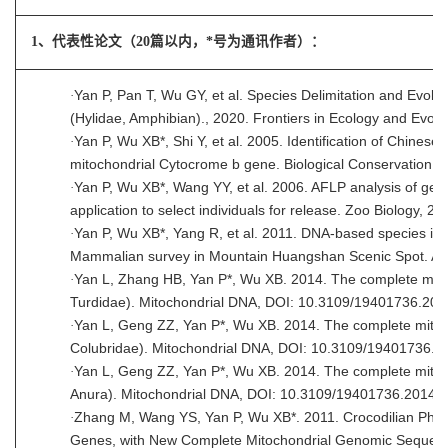
1、代表性论文（20篇以内，*号为通讯作者）：
·
Yan P, Pan T, Wu GY, et al. Species Delimitation and Evolut
(Hylidae, Amphibian)., 2020. Frontiers in Ecology and Evol
·
Yan P, Wu XB*, Shi Y, et al. 2005. Identification of Chinese 
mitochondrial Cytocrome b gene. Biological Conservation, 1
·
Yan P, Wu XB*, Wang YY, et al. 2006. AFLP analysis of genet
application to select individuals for release. Zoo Biology, 25
·
Yan P, Wu XB*, Yang R, et al. 2011. DNA-based species ident
Mammalian survey in Mountain Huangshan Scenic Spot. Afri
·
Yan L, Zhang HB, Yan P*, Wu XB. 2014. The complete mito
Turdidae). Mitochondrial DNA, DOI: 10.3109/19401736.20
·
Yan L, Geng ZZ, Yan P*, Wu XB. 2014. The complete mitoch
Colubridae). Mitochondrial DNA, DOI: 10.3109/19401736.2
·
Yan L, Geng ZZ, Yan P*, Wu XB. 2014. The complete mitoch
Anura). Mitochondrial DNA, DOI: 10.3109/19401736.2014.
·
Zhang M, Wang YS, Yan P, Wu XB*. 2011. Crocodilian Phylo
Genes, with New Complete Mitochondrial Genomic Sequenc