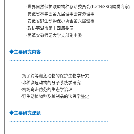
·
世界自然保护联盟物种存活委员会(IUCN/SSC)鳄类专家
·
安徽省林学会第九届理事会常务理事
·
安徽省野生动物保护协会第
六届
理事
·
政协
芜湖市第十四届委员
·
民革安徽师范大学支部副主委
◆主要研究内容
…………………………………………………………
·
扬子鳄等濒危动物的保护生物学研究
·
珍稀濒危动物的分子系统学研究
·
机场鸟击
防范
的生态学治理
·
野生动植物种及其
制品
的法医学鉴定
◆主要研究课题
…………………………………………………………