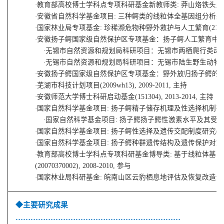
·
教育部高校博士学科点专项科研基金新教师类: 莽山烙铁头蛇的分子系统发生
·
安徽省自然科学基金项目: 三种鳄类的线粒体全基因组分析兼论鳄目系统关
·
国家林业局专项基金: 珍稀濒危物种野外救护与人工繁育(2130211),
·
安徽扬子鳄国家级自然保护区专项基金：扬子鳄人工繁育
中
·
无锡市
自然资源和规划局
科研
项目：
无锡市两栖爬行类动物
·
无锡市
自然资源和规划局
科研
项目：
无锡市陆生野生动物资
·
安徽扬子鳄国家级自然保护区专项基金：野外放归扬子鳄的遗传谱系研
·
芜湖市科技计划项目(2009wh13), 2009-2011, 主持
·
安徽师范大学博士科研启动基金(151304), 2013-2014, 主持
·
国家自然科学基金项目: 扬子鳄精子储存机理及性选择机制研究(314720
·
国家自然科学基金项目: 扬子鳄扬子鳄性激素水平及其受体基因表达对
·
国家自然科学基金项目: 扬子鳄性选择及遗传交配制度研究(30770312
·
国家自然科学基金项目: 扬子鳄种群遗传结构及遗传保护对策(3027021
·
教育部高校博士学科点专项科研基金博导类: 基于线粒体基
(20070370002), 2008-2010, 参与
·
国家林业局科研基金: 皖南山区云豹栖息地评估及恢复改造试点(213021
◆主要研究成果
…………………………………………………………