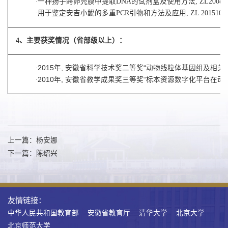
·
一种扬子鳄卵壳膜中提取DNA的试剂盒及使用方法, ZL20081012
·
用于鉴定安吉小鲵的多重PCR引物和方法及应用, ZL 201510970
4、主要获奖情况（省部级以上）：
·
2015年, 安徽省科学技术奖二等奖“动物线粒体基因组及相关类群
·
2010年, 安徽省教学成果奖三等奖“标本资源数字化平台在动物学
上一篇：杨安娜
下一篇：陈绍兴
友情链接：
中华人民共和国教育部
安徽省教育厅
清华大学
北京大学
北京师范大学