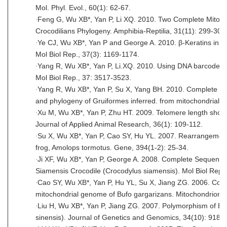
Mol. Phyl. Evol., 60(1): 62-67.
·
Feng G, Wu XB*, Yan P, Li XQ. 2010. Two Complete Mitoch
Crocodilians Phylogeny. Amphibia-Reptilia, 31(11): 299-309
·
Ye CJ, Wu XB*, Yan P and George A. 2010. β-Keratins in cr
Mol Biol Rep., 37(3): 1169-1174.
·
Yang R, Wu XB*, Yan P, Li.XQ. 2010. Using DNA barcodes to i
Mol Biol Rep., 37: 3517-3523.
·
Yang R, Wu XB*, Yan P, Su X, Yang BH. 2010. Complete mit
and phylogeny of Gruiformes inferred. from mitochondrial 
·
Xu M, Wu XB*, Yan P, Zhu HT. 2009. Telomere length shortens
Journal of Applied Animal Research, 36(1): 109-112.
·
Su X, Wu XB*, Yan P, Cao SY, Hu YL. 2007. Rearrangement 
frog, Amolops tormotus. Gene, 394(1-2): 25-34.
·
Ji XF, Wu XB*, Yan P, George A. 2008. Complete Sequence
Siamensis Crocodile (Crocodylus siamensis). Mol Biol Rep.,
·
Cao SY, Wu XB*, Yan P, Hu YL, Su X, Jiang ZG. 2006. Com
mitochondrial genome of Bufo gargarizans. Mitochondrion, 
·
Liu H, Wu XB*, Yan P, Jiang ZG. 2007. Polymorphism of Ex
sinensis). Journal of Genetics and Genomics, 34(10): 918-