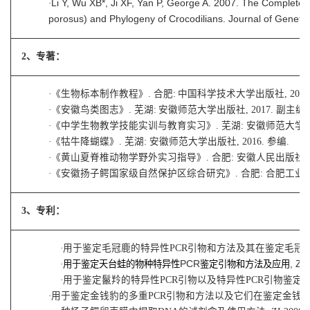
·
Li Y, Wu XB*, Ji XF, Yan P, George A. 2007. The Complete
porosus) and Phylogeny of Crocodilians. Journal of Geneti
2、专著：
·
《生物
标本制作教程
》. 合肥:
中国
科学技术
大学出版社, 20
2
·
《安徽鸟类图志》. 芜湖:
安徽师范大学出版社, 2017. 副主编.
·
《中学生物教学技能实训与教育实习》. 芜湖: 安徽师范大学出版社,
·
《牯牛降蝴蝶》. 芜湖: 安徽师范大学出版社, 2016. 参编.
·
《黄山夏脊椎动物学野外实习指导》. 合肥: 安徽人民出版社, 20
·
《安徽扬子鳄国家级自然保护区综合研究》. 合肥: 合肥工业大学出
3、专利：
·
用于鉴定毛冠鹿的特异性PCR引物和方法及其在鉴定毛冠鹿中的应用,
·
用于鉴定天台蛙的物种特异性
PCR
鉴定引物和方法及应用
, ZL
·
用于鉴定鬣羚的特异性PCR引物以及特异性PCR引物鉴定鬣羚的方法,
·
用于鉴定金钱豹的多重PCR引物和方法以及它们在鉴定金钱豹中的应用,