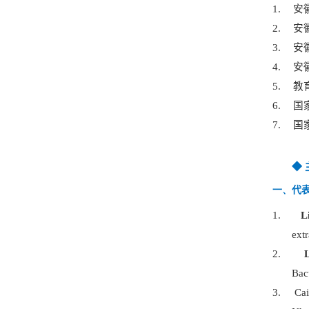
1.
安
2.
安
3.
安
4.
安
5.
教
6.
国
7.
国
◆
一、
代
1.
L
ext
2.
L
Bac
3.
Ca