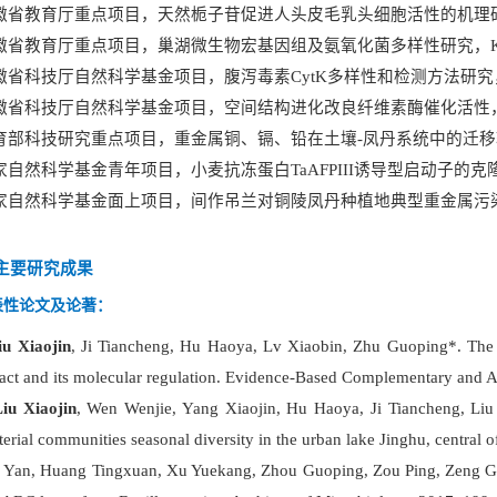
徽省教育厅重点项目，天然栀子苷促进人头皮毛乳头细胞活性的机理
徽省教育厅重点项目，巢湖微生物宏基因组及氨氧化菌多样性研究，
徽省科技厅自然科学基金项目，腹泻毒素
CytK
多样性和检测方法研究
徽省科技厅自然科学基金项目，空间结构进化改良纤维素酶催化活性
育部科技研究重点项目，重金属铜、镉、铅在土壤
-
凤丹系统中的迁移
家自然科学基金青年项目，小麦抗冻蛋白
TaAFPIII
诱导型启动子的克
家自然科学基金面上项目，间作吊兰对铜陵凤丹种植地典型重金属污
 主要研究成果
表性论文及论著：
iu Xiaojin
, Ji Tiancheng, Hu Haoya, Lv Xiaobin, Zhu Guoping*. The 
ract and its molecular regulation. Evidence-Based Complementary and Al
iu Xiaojin
, Wen Wenjie, Yang Xiaojin, Hu Haoya, Ji Tiancheng, Li
terial communities seasonal diversity in the urban lake Jinghu, central 
i Yan, Huang Tingxuan, Xu Yuekang, Zhou Guoping, Zou Ping, Zeng G