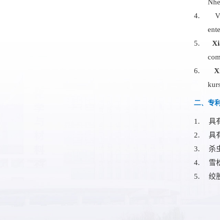
Nh
4.
V
ent
5.
Xi
com
6.
X
kur
二、
专
1.
具
2.
具
3.
杀
4.
雪
5.
绞