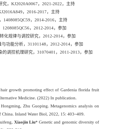
研究，
KJ2020A0067
，
2021-2022
，主持
KJ2016A849
，
2016-2017
，主持
，
1408085QC59
，
2014-2016
，主持
，
1208085QC56
，
2012-2014
，参加
转化规律与调控研究，
2012-2014
，参加
隆与功能分析，
31101148
，
2012-2014
，参加
染的调控机理研究，
31070401
，
2011-2013
，参加
hair growth promoting effect of
Gardenia florida
fruit
ternative Medicine. (2022) In publication.
u Hongming, Zhu Guoping. Metagenomics analysis on
of China. Inland Water Biol, 2022, 15: 403
–
409.
uifeng,
Xiaojin Liu
* Genetic and genomic diversity of