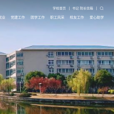
学校首页
书记 院长信箱
就业
党建工作
团学工作
职工风采
校友工作
爱心助学