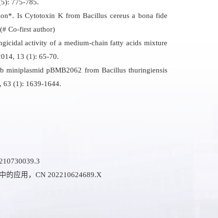
 (5): 775-785.
llon*. Is Cytotoxin K from
Bacillus cereus
a bona fide
(# Co-first author)
icidal activity of a medium-chain fatty acids mixture
2014, 13 (1): 65-70.
2-kb miniplasmid pBMB2062 from
Bacillus thuringiensis
13, 63 (1): 1639-1644.
210730039.3
中的应用，
CN 202210624689.X