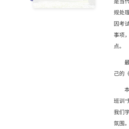
是当
规处
因考
事项
点。
己的
班训
我们
氛围