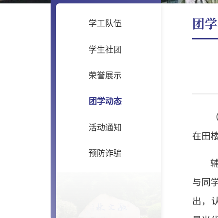
团学
学工队伍
学生社团
荣誉展示
团学动态
活动通知
在田楼
预防诈骗
与同
出，