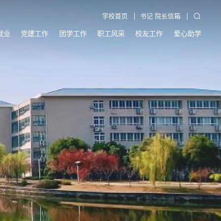
学校首页
书记 院长信箱
就业
党建工作
团学工作
职工风采
校友工作
爱心助学