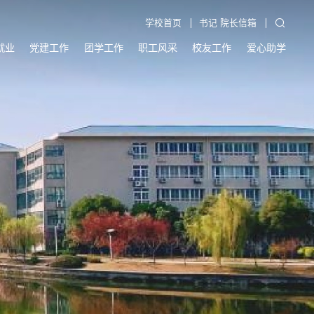
学校首页
书记 院长信箱
就业
党建工作
团学工作
职工风采
校友工作
爱心助学