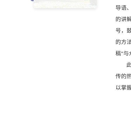
导语
的讲
号，
的方
稿“与
传的
以掌