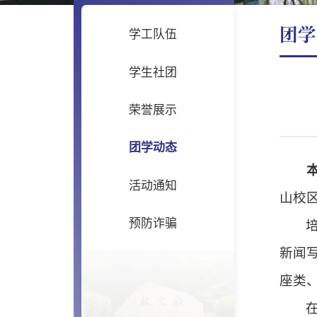
团学
学工队伍
学生社团
荣誉展示
团学动态
活动通知
山校
预防诈骗
新闻
座类