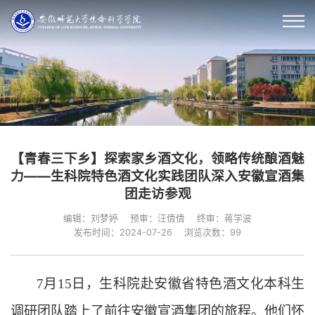
【青春三下乡】探索家乡酒文化，领略传统酿酒魅
力——生科院特色酒文化实践团队深入安徽宣酒集
团走访参观
编辑：刘梦婷
预审：汪倩倩
终审：蒋学波
发布时间：2024-07-26
浏览次数：
99
7月15日，生科院赴安徽省特色酒文化本科生
调研团队踏上了前往安徽宣酒集团的旅程。他们怀