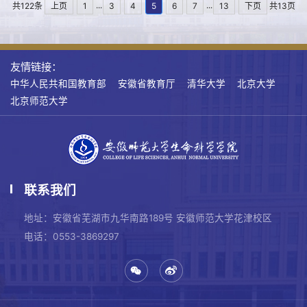
...
...
共122条
上页
1
3
4
5
6
7
13
下页
共13页
友情链接：
中华人民共和国教育部
安徽省教育厅
清华大学
北京大学
北京师范大学
联系我们
地址：安徽省芜湖市九华南路189号 安徽师范大学花津校区
电话：0553-3869297