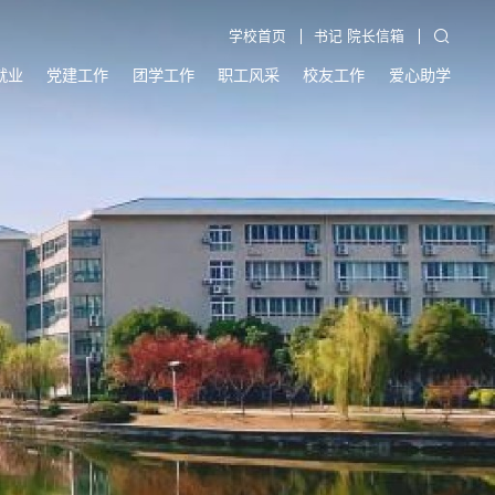
学校首页
书记 院长信箱
就业
党建工作
团学工作
职工风采
校友工作
爱心助学