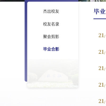
毕业
杰出校友
校友名录
21
/
聚会剪影
毕业合影
21
/
21
/
21
/
21
/