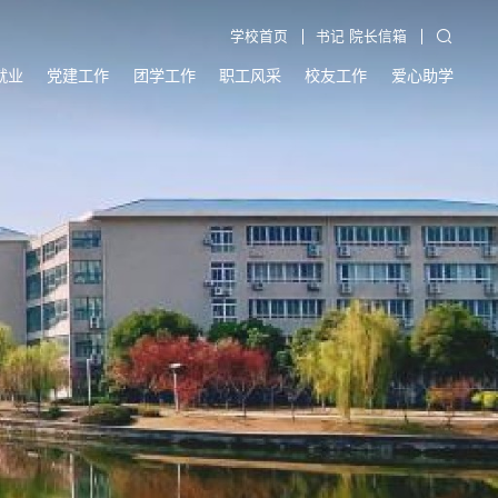
学校首页
书记 院长信箱
就业
党建工作
团学工作
职工风采
校友工作
爱心助学