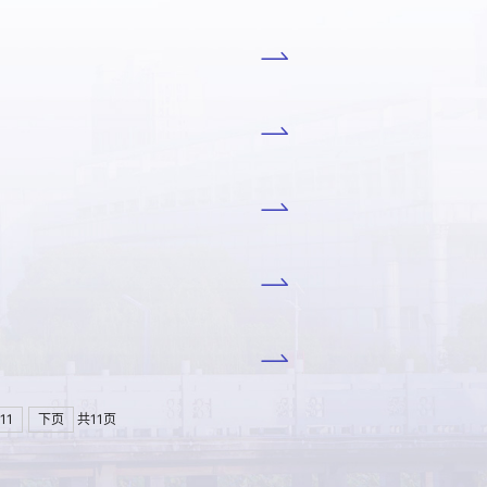
11
下页
共11页