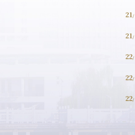
21
/
21
/
22
/
22
/
22
/