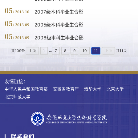
05
2007级本科毕业生合影
/ 2013-10
05
2005级本科毕业生合影
/ 2013-09
05
2006级本科生毕业合影
/ 2013-09
...
共109条
上页
1
7
8
9
10
11
下页
共11页
友情链接：
中华人民共和国教育部
安徽省教育厅
清华大学
北京大学
北京师范大学
联系我们