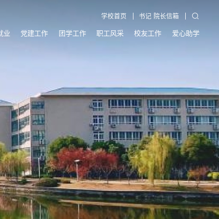
学校首页
书记 院长信箱
就业
党建工作
团学工作
职工风采
校友工作
爱心助学