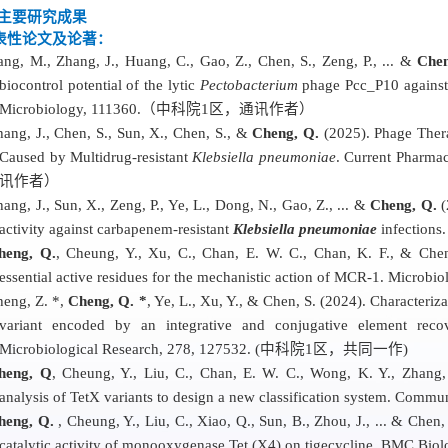
主要研究成果
表性论文
及论著
：
ang, M., Zhang, J., Huang, C., Gao, Z., Chen, S., Zeng, P., ... &
Che
biocontrol potential of the lytic
Pectobacterium
phage Pcc_P10 against s
Microbiology, 111360.（中科院1区，通讯作者）
hang, J., Chen, S., Sun, X., Chen, S., &
Cheng, Q.
(2025). Phage Thera
Caused by Multidrug-resistant
Klebsiella pneumoniae
. Current Phar
讯作者）
ang, J., Sun, X., Zeng, P., Ye, L., Dong, N., Gao, Z., ... &
Cheng, Q.
(
activity against carbapenem-resistant
Klebsiella pneumoniae
infectio
heng, Q.
, Cheung, Y., Xu, C., Chan, E. W. C., Chan, K. F., & Chen,
essential active residues for the mechanistic action of MCR-1. Mi
heng, Z. *,
Cheng, Q. *
, Ye, L., Xu, Y., & Chen, S. (2024). Characteri
variant encoded by an integrative and conjugative element recov
Microbiological R
esearch, 278, 127532. (中科院1区，共同一作)
heng, Q
, Cheung, Y., Liu, C., Chan, E. W. C., Wong, K. Y., Zhang,
analysis of TetX variants to design a new classification system. 
heng, Q.
, Cheung, Y., Liu, C., Xiao, Q., Sun, B., Zhou, J., ... & Chen,
catalytic activity of monooxygenase Tet (X4) on tigecycline. BMC B