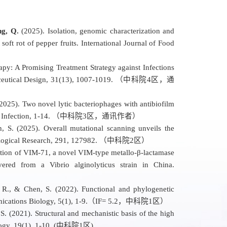
ng, Q.
(2025). Isolation, genomic characterization and
oft rot of pepper fruits. International Journal of Food
py: A Promising Treatment Strategy against Infections
maceutical Design, 31(13), 1007-1019. （中科院4区，通
2025). Two novel lytic bacteriophages with antibiofilm
ns. Infection, 1-14. （中科院3区，通讯作者）
 S. (2025). Overall mutational scanning unveils the
crobiological Research, 291, 127982. （中科院2区）
zation of VIM-71, a novel VIM-type metallo-β-lactamase
ered from a Vibrio alginolyticus strain in China.
 R., & Chen, S. (2022). Functional and phylogenetic
Communications Biology, 5(1), 1-9.（IF= 5.2，中科院1区）
 S. (2021). Structural and mechanistic basis of the high
iology, 19(1), 1-10. (中科院1区)