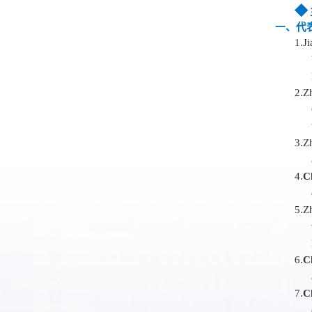
◆
一、
代
1.
Ji
2.
Z
3.
Zh
4.
C
5.
Z
6.
C
7.
C