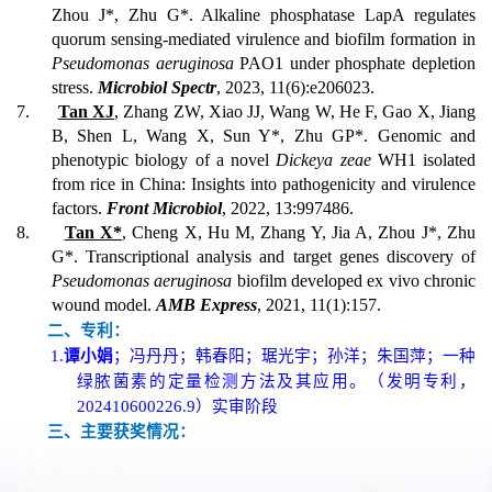
Zhou J*, Zhu G*. Alkaline phosphatase LapA regulates
quorum sensing-mediated virulence and biofilm formation in
Pseudomonas aeruginosa
PAO1 under phosphate depletion
stress.
Microbiol Spectr
, 2023, 11(6):e206023.
7.
Tan XJ
, Zhang ZW, Xiao JJ, Wang W, He F, Gao X, Jiang
B, Shen L, Wang X, Sun Y*, Zhu GP*. Genomic and
phenotypic biology of a novel
Dickeya zeae
WH1 isolated
from rice in China: Insights into pathogenicity and virulence
factors.
Front Microbiol
, 2022, 13:997486.
8.
Tan X*
, Cheng X, Hu M, Zhang Y, Jia A, Zhou J
*
, Zhu
G
*
. Transcriptional analysis and target genes discovery of
Pseudomonas aeruginosa
biofilm developed ex vivo chronic
wound model.
AMB Express
, 2021, 11(1):157.
二、专利：
1.
谭小娟
；冯丹丹；韩春阳；琚光宇；孙洋；朱国萍；一种
绿脓菌素的定量检测方法及其应用。（发明专利，
202410600226.9
）实审阶段
三、主要获奖情况：