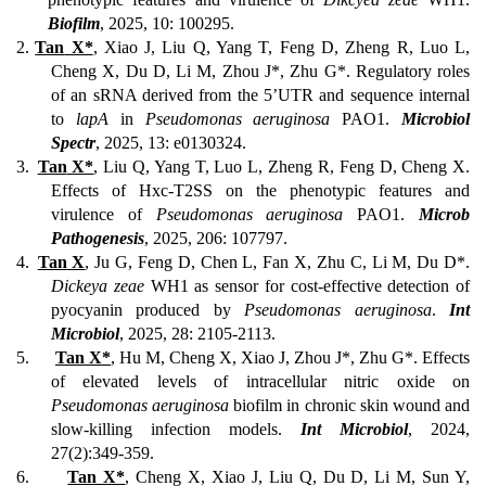
Biofilm
, 2025, 10: 100295.
2.
Tan
X*
, Xiao
J
, Liu
Q
, Yang
T
, Feng
D
, Zheng
R
, Luo
L
,
Cheng
X
, Du
D
, Li
M
, Zhou
J*
, Zhu
G*
. Regulatory roles
of an sRNA derived from the 5’UTR and sequence internal
to
lapA
in
Pseudomonas aeruginosa
PAO1.
Microbiol
Spectr
, 2025, 13: e0130324.
3.
Tan
X*
, Liu
Q
, Yang
T
, Luo
L
, Zheng
R
, Feng
D
, Cheng
X
.
Effects of Hxc-T2SS on the phenotypic features and
virulence of
Pseudomonas aeruginosa
PAO1.
Microb
Pathogenesis
, 2025, 206: 107797.
4.
Tan
X
, Ju
G
, Feng
D
, Chen
L
, Fan
X
, Zhu
C
, Li
M
, Du
D*
.
Dickeya zeae
WH1 as sensor for cost-effective detection of
pyocyanin produced by
Pseudomonas aeruginosa
.
Int
Microbiol
, 2025, 28: 2105-2113.
5.
Tan X*
, Hu M, Cheng X, Xiao J, Zhou J*, Zhu G*. Effects
of elevated levels of intracellular nitric oxide on
Pseudomonas aeruginosa
biofilm in chronic skin wound and
slow-killing infection models.
Int Microbiol
, 2024,
27(2):349-359.
6.
Tan X*
, Cheng X, Xiao J, Liu Q, Du D, Li M, Sun Y,