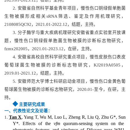
2023.01-2025.12，在研，主持。
2. 安徽省自然科学基金青年项目，慢性伤口铜绿假单胞菌
生物被膜形成相关sRNA筛选、鉴定及作用机理研究，
2108085QC92，2021.01-2022.12，结题，主持。
3. 分子酶学与重大疾病机理研究安徽省重点实验室开放课
题，慢性伤口铜绿假单胞菌生物被膜的诊断标志物研究，
fzmx202005，2021.01-2023.12，在研，主持。
4. 安徽省高校自然科学研究重点项目，慢性皮肤伤口表皮
葡萄球菌生物被膜的诊断标志物研究，KJ2019A0505，
2019.01-2021.12，结题，主持。
5. 安徽师范大学博士科研启动金项目，慢性伤口金黄色葡
萄球菌生物被膜的诊断标志物研究，2020.01-至今，在研，主
持。
◆
主要研究成果
一、
代表性论文
及论著
：
Tan
X
, Yang
T
, Wu
M
, Luo
L
, Zheng
R
, Liu
Q
, Zhu
G*
, Sun
1.
Y*
. Effects of the
vfm
quorum-sensing system on the
phenotypic features and virulence of
Dikcyea zeae
WH1.