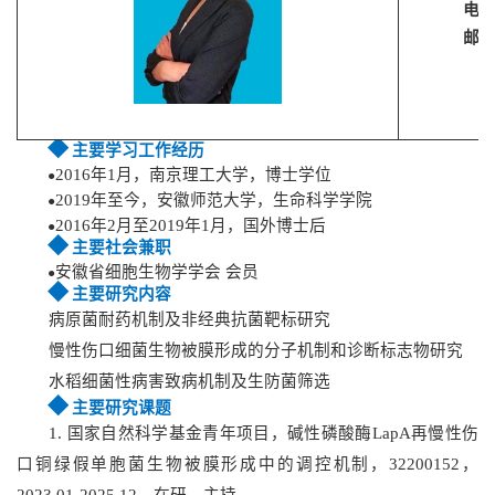
电
邮
◆
主要学习工作经历
2016年1月，南京理工大学，博士学位
●
2019年至今，安徽师范大学，生命科学学院
●
2016年2月至2019年1月，国外博士后
●
◆
主要社会兼职
安徽省细胞生物学学会 会员
●
◆
主要研究内容
病原菌耐药机制及非经典抗菌靶标研究
慢性伤口细菌生物被膜形成的分子机制和诊断标志物研究
水稻细菌性病害致病机制及生防菌筛选
◆
主要研究课题
1
.
国家自然科学基金青年项目，碱性磷酸酶LapA再慢性伤
口铜绿假单胞菌生物被膜形成中的调控机制，32200152，