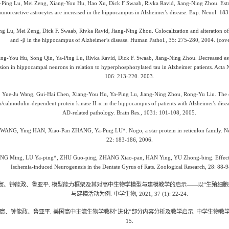
Ping Lu, Mei Zeng, Xiang-You Hu, Hao Xu, Dick F Swaab, Rivka Ravid, Jiang-Ning Zhou. Estr
noreactive astrocytes are increased in the hippocampus in Alzheimer's disease. Exp. Neuol. 18
g Lu, Mei Zeng, Dick F. Swaab, Rivka Ravid, Jiang-Ning Zhou. Colocalization and alteration of
and -β in the hippocampus of Alzheimer’s disease. Human Pathol., 35: 275-280, 2004. (cov
ng-You Hu, Song Qin, Ya-Ping Lu, Rivka Ravid, Dick F. Swaab, Jiang-Ning Zhou. Decreased es
sion in hippocampal neurons in relation to hyperphosphorylated tau in Alzheimer patients. Acta N
106: 213-220. 2003.
·
Yue-Ju Wang, Gui-Hai Chen, Xiang-You Hu, Ya-Ping Lu, Jiang-Ning Zhou, Rong-Yu Liu. The 
/calmodulin-dependent protein kinase II-α in the hippocampus of patients with Alzheimer's diseas
AD-related pathology. Brain Res., 1031: 101-108, 2005.
ANG, Ying HAN, Xiao-Pan ZHANG, Ya-Ping LU*. Nogo, a star protein in reticulon family. Neu
22: 183-186, 2006.
G Ming, LU Ya-ping*, ZHU Guo-ping, ZHANG Xiao-pan, HAN Ying, YU Zhong-bing. Effects
Ischemia-induced Neurogenesis in the Dentate Gyrus of Rats. Zoological Research, 28: 88-9
宸、钟能政、鲁亚平
.
模型能力框架及其对高中生物学模型与建模教学的启示——以“生殖细胞
与建模活动为例
.
中学生物
, 2021, 37 (1): 22-24.
宸、钟能政、鲁亚平
.
美国高中主流生物学教材“进化”部分内容分析及教学启示
.
中学生物教
15.