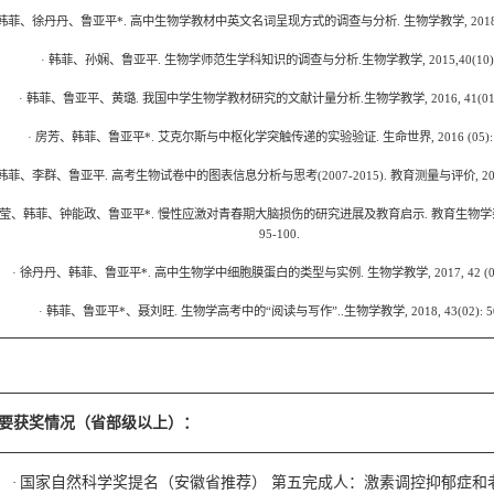
韩菲、徐丹丹、鲁亚平
*.
高中生物学教材中英文名词呈现方式的调查与分析
.
生物学教学
, 201
·
韩菲、孙娴、鲁亚平
.
生物学师范生学科知识的调查与分析
.
生物学教学
, 2015,40(10)
·
韩菲、鲁亚平、黄璐
.
我国中学生物学教材研究的文献计量分析
.
生物学教学
, 2016, 41(01
·
房芳、韩菲、鲁亚平
*.
艾克尔斯与中枢化学突触传递的实验验证
.
生命世界
, 2016 (05):
韩菲、李群、鲁亚平
.
高考生物试卷中的图表信息分析与思考
(2007-2015).
教育测量与评价
, 2
莹、韩菲、钟能政、鲁亚平
*.
慢性应激对青春期大脑损伤的研究进展及教育启示
.
教育生物学
95-100.
·
徐丹丹、韩菲、鲁亚平
*.
高中生物学中细胞膜蛋白的类型与实例
.
生物学教学
, 2017, 42 (
·
韩菲、鲁亚平
*
、聂刘旺
.
生物学高考中的“阅读与写作”
..
生物学教学
, 2018, 43(02): 5
主要获奖情况（省部级以上）：
国家自然科学奖提名（安徽省推荐） 第五完成人：激素调控抑郁症和
·