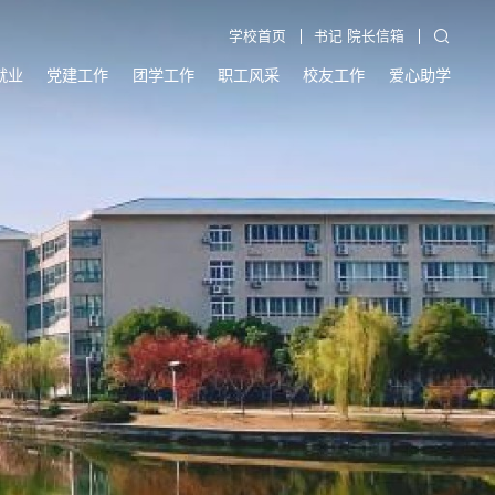
学校首页
书记 院长信箱
就业
党建工作
团学工作
职工风采
校友工作
爱心助学