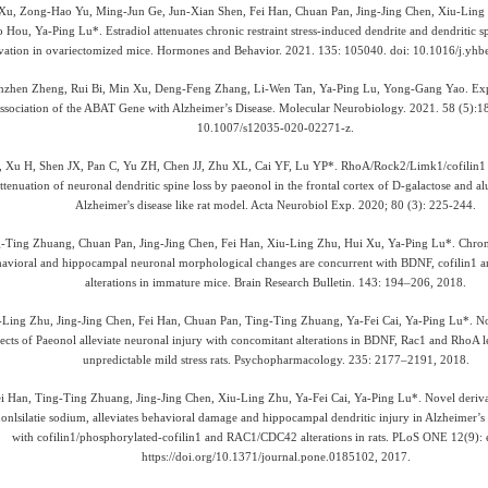
Xu, Zong-Hao Yu, Ming-Jun Ge, Jun-Xian Shen, Fei Han, Chuan Pan, Jing-Jing Chen, Xiu-Lin
 Hou, Ya-Ping Lu*. Estradiol attenuates chronic restraint stress-induced dendrite and dendritic sp
ivation in ovariectomized mice. Hormones and Behavior. 2021. 135: 105040. doi: 10.1016/j.yh
zhen Zheng, Rui Bi, Min Xu, Deng-Feng Zhang, Li-Wen Tan, Ya-Ping Lu, Yong-Gang Yao. Expl
ssociation of the ABAT Gene with Alzheimer’s Disease. Molecular Neurobiology. 2021. 58 (5):1
10.1007/s12035-020-02271-z.
 Xu H, Shen JX, Pan C, Yu ZH, Chen JJ, Zhu XL, Cai YF, Lu YP*. RhoA/Rock2/Limk1/cofilin1 
attenuation of neuronal dendritic spine loss by paeonol in the frontal cortex of D-galactose and
Alzheimer's disease like rat model. Acta Neurobiol Exp. 2020; 80 (3): 225-244.
-Ting Zhuang, Chuan Pan, Jing-Jing Chen, Fei Han, Xiu-Ling Zhu, Hui Xu, Ya-Ping Lu*. Chro
havioral and hippocampal neuronal morphological changes are concurrent with BDNF, cofilin1
alterations in immature mice. Brain Research Bulletin. 143: 194–206, 2018.
Ling Zhu, Jing-Jing Chen, Fei Han, Chuan Pan, Ting-Ting Zhuang, Ya-Fei Cai, Ya-Ping Lu*. No
fects of Paeonol alleviate neuronal injury with concomitant alterations in BDNF, Rac1 and RhoA l
unpredictable mild stress rats. Psychopharmacology. 235: 2177–2191, 2018.
i Han, Ting-Ting Zhuang, Jing-Jing Chen, Xiu-Ling Zhu, Ya-Fei Cai, Ya-Ping Lu*. Novel deriva
onlsilatie sodium, alleviates behavioral damage and hippocampal dendritic injury in Alzheimer’s
with cofilin1/phosphorylated-cofilin1 and RAC1/CDC42 alterations in rats. PLoS ONE 12(9):
https://doi.org/10.1371/journal.pone.0185102, 2017.