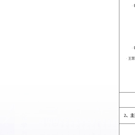
·
·
·
王慧
2、