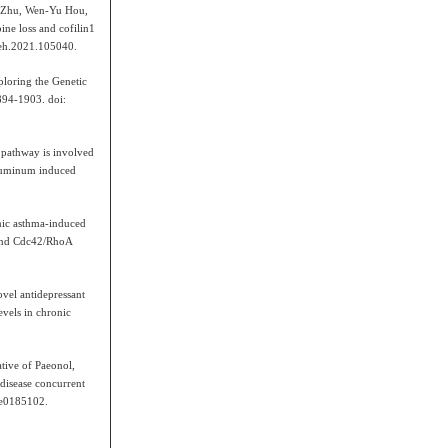
g Zhu, Wen-Yu Hou,
ine loss and cofilin1
beh.2021.105040.
oring the Genetic
894-1903. doi:
pathway is involved
 aluminum induced
nic asthma-induced
 and Cdc42/RhoA
vel antidepressant
evels in chronic
tive of Paeonol,
 disease concurrent
 e0185102.