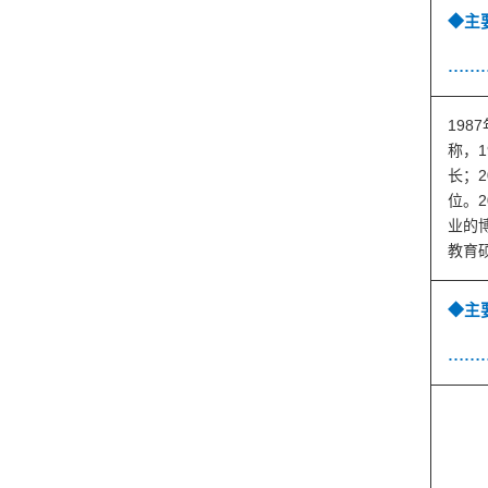
◆主
……
1987
1
称，
2
长；
2
位。
业的
教育
◆主
……