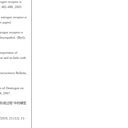
ogen receptor α-
3: 482-488, 2003.
 estrogen receptor-α
er paper)
trogen receptor-α
europathol. (Berl),
expression of
e and its links with
roscience Bulletin,
 of Oestrogen on
4, 2007.
形成过程”中的模型
学
2019, 23 (12): 11-