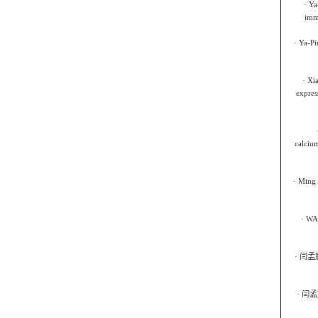
·
Ya-
immu
·
Ya-Pin
·
Xia
expres
calcium
·
Ming W
·
WAN
·
闫孟
·
闫孟