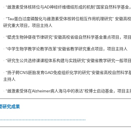
“
AD
”
·
雌激素受体核转位与
神经纤维缠结形成的机制
国家自然科学基金
“Tau
”
·
蛋白过度磷酸化与雌激素受体核转位相互作用机理研究
安徽高
研究重大项目，项目主持人
“
”
·
壁虎生物钟昼夜节律研究
安徽高校省级自然科学基金重点项目，项
“
”
·
中学生物学教学论教学改革
安徽省教学研究重点项目，项目主持人
“
”
·
研究生公共选修课课程体系构建与实践研究
安徽省教学研究一般项
“
CNS
GAD
”
·
扬子鳄
胚胎发育
免疫组织化学的研究
安徽省高校自然科学
主持人
“
Alzheimer
”
·
雌激素受体在
病人海马中的表达
校博士启动基金，项目主
要研究成果
……………………………………………………