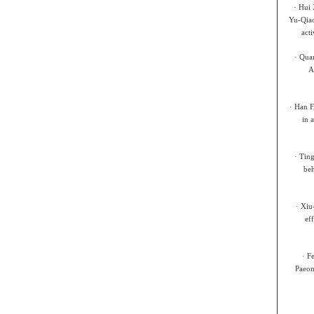
·
Hui 
Yu-Qiao
act
·
Quan
A
·
Han F,
in 
·
Ting
be
·
Xiu-
ef
·
Fe
Paeon