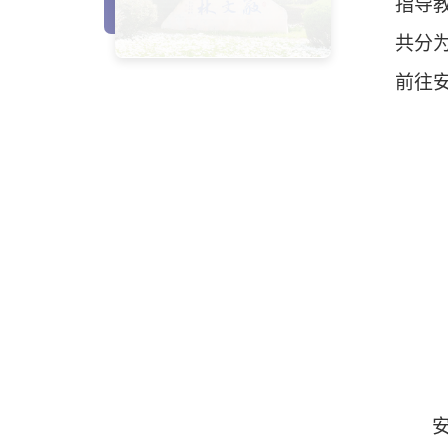
指导
共分
前往