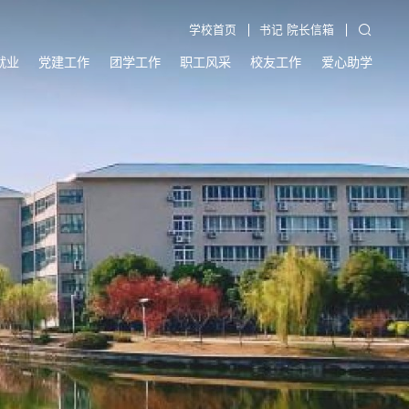
学校首页
书记 院长信箱
就业
党建工作
团学工作
职工风采
校友工作
爱心助学