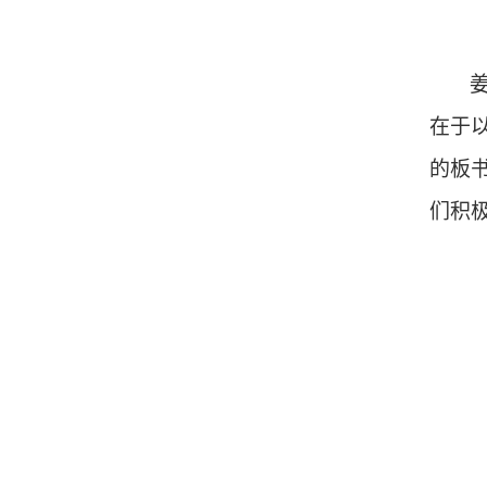
在于
的板
们积