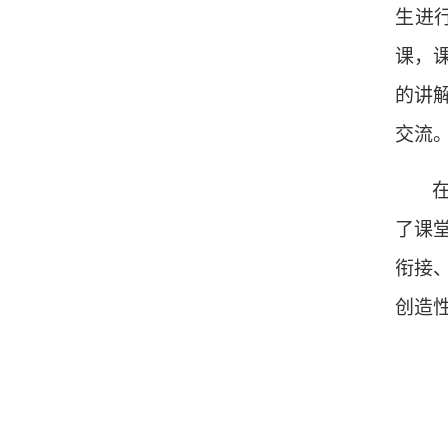
生进
课，
的讲
交流
了课
衔接
创造