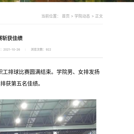
当前位置：
首页
>
学院动态
>
正文
赛斩获佳绩
2021-10-26
浏览次数：
922
教职工排球比赛圆满结束。学院男、女排发扬
女排获第五名佳绩。