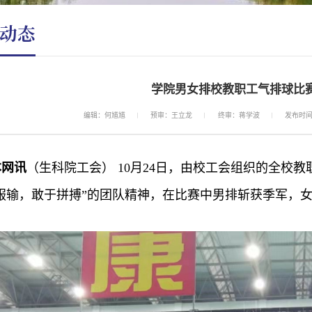
动态
学院男女排校教职工气排球比
编辑：何馗馗
预审：王立龙
终审：蒋学波
发布时间：
本网讯
（生科院工会） 10月24日，由校工会组织的全校
服输，敢于拼搏”的团队精神，在比赛中男排斩获季军，