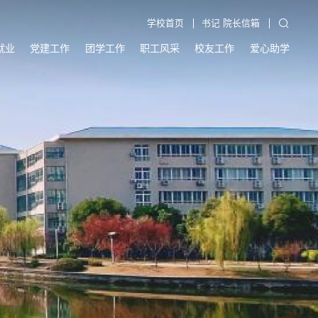
学校首页
书记 院长信箱
就业
党建工作
团学工作
职工风采
校友工作
爱心助学