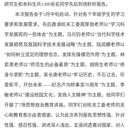
研究生和本科生共
1300
余名同学先后到场聆听报告。
本次报告会于
5
月中旬启动，针对各个年级学生的学习
要求和发展需求，先后邀请校关工委
周厚勋
老师以“学习科
学发展观的一些体会”为主题，
冯元钧
老师以“当代科学技术
发展趋势及我国科学技术发展战略”为主题，
陆润麟
老师以
“如何树立坚定的理想信念，发挥先锋模范作用”为主题，
林
若男
老师以“师范生的必备素质”为主题，
胡炳生
老师以“修
身与求职”为主题，
吴长庚
老师以“牢记历史，不忘过去，珍
爱和平，开创未来——纪念卢沟桥事变
70
周年”为主题，
李
敏
老师以“建设校园文化，发扬人文精神”为主题，给同学们
开展了
7
场思想政治教育讲座。同学们对校
关工委
老师的关
心和教育表示由衷感谢，认为此次系列报告思想性强、针对
性强、感召性强，讲述深入浅出，言语间透着对国家、对人