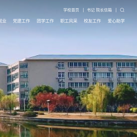
学校首页
书记 院长信箱
就业
党建工作
团学工作
职工风采
校友工作
爱心助学