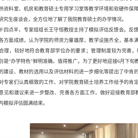
书资料室、机房和教育硕士专用学习室等教学环境和软硬件保
研究生座谈会，全方位地了解了我院教育硕士的办学情况。
午四点半，专家组组长
王守恒
教授主持了模拟评估反馈会。反
各方面成绩，认为学院的师资力量雄厚，教学设施齐全，基本
合理，较好地符合教育部学位办的要求；管理制度较为完善，
别是
“
办学特色
”
鲜明准确，值得推广。为了更好地迎接
6
月下旬
的建设、教材的选用以及评估材料的进一步细化等提出了中肯
对专家们认真细致的工作、对学院教育硕士培养工作给予的肯
意见和建议来进一步整改、完善各方面工作，做好迎接教育部
内模拟评估圆满结束。