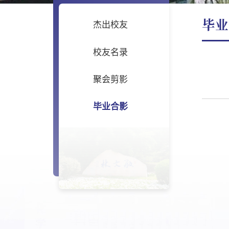
毕业
杰出校友
校友名录
聚会剪影
毕业合影