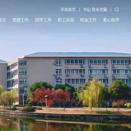
学校首页
书记 院长信箱
就业
党建工作
团学工作
职工风采
校友工作
爱心助学