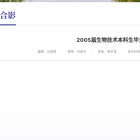
合影
2005届生物技术本科生毕
编辑：汪倩倩
预审：刘振杰
终审：蒋学波
发布时间：