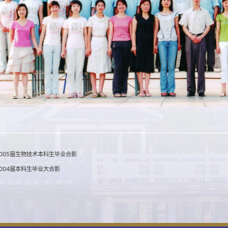
005届生物技术本科生毕业合影
004届本科生毕业大合影