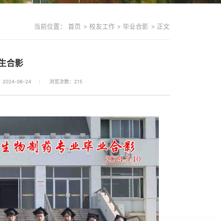
当前位置：
首页
>
校友工作
>
毕业合影
>
正文
生合影
024-06-24
浏览次数：
215