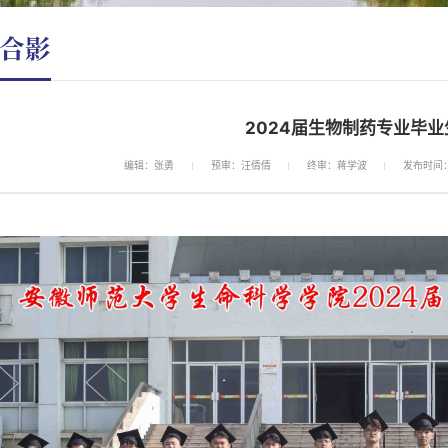
合影
2024届生物制药专业毕业
编辑：张勇
预审：汪倩倩
终审：蒋学波
发布时间：2