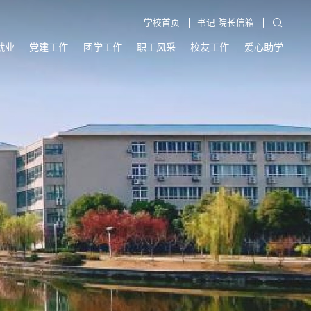
学校首页
书记 院长信箱
就业
党建工作
团学工作
职工风采
校友工作
爱心助学