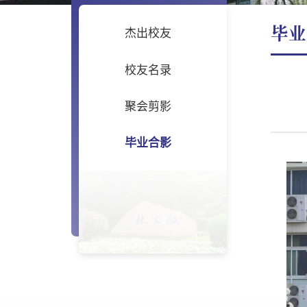
毕业
杰出校友
校友名录
聚会剪影
毕业合影