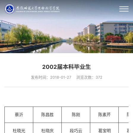
2002届本科毕业生
发布时间：2018-01-27
浏览次数：
372
蔡沂
陈昌胜
陈刚
陈素芹
陈
杜晓光
杜晓庆
段巧云
葛宝明
葛