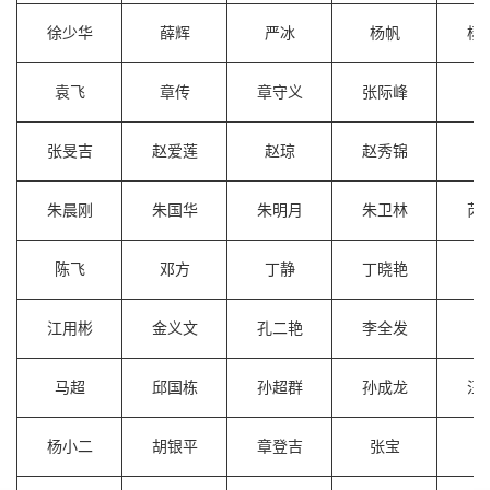
徐少华
薛辉
严冰
杨帆
杨
袁飞
章传
章守义
张际峰
张
张旻吉
赵爱莲
赵琼
赵秀锦
郑
朱晨刚
朱国华
朱明月
朱卫林
芮
陈飞
邓方
丁静
丁晓艳
何
江用彬
金义文
孔二艳
李全发
刘
马超
邱国栋
孙超群
孙成龙
汪
杨小二
胡银平
章登吉
张宝
张