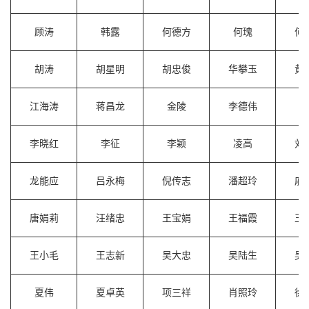
顾涛
韩露
何德方
何瑰
何
胡涛
胡星明
胡忠俊
华攀玉
黄
江海涛
蒋昌龙
金陵
李德伟
李
李晓红
李征
李颖
凌高
刘
龙能应
吕永梅
倪传志
潘超玲
戚
唐娟莉
汪绪忠
王宝娟
王福霞
王
王小毛
王志新
吴大忠
吴陆生
吴
夏伟
夏卓英
项三祥
肖照玲
徐