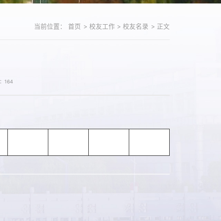
当前位置：
首页
>
校友工作
>
校友名录
>
正文
：
164