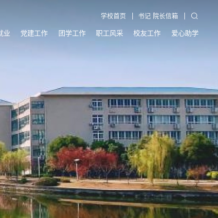
学校首页
书记 院长信箱
就业
党建工作
团学工作
职工风采
校友工作
爱心助学