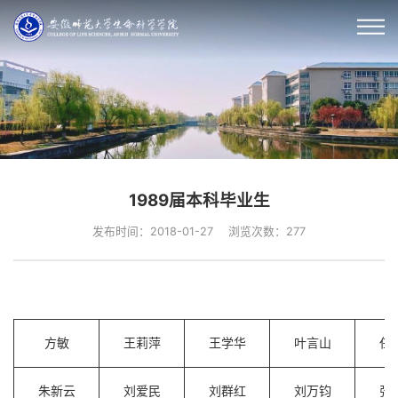
1989届本科毕业生
发布时间：2018-01-27
浏览次数：
277
方敏
王莉萍
王学华
叶言山
任
朱新云
刘爱民
刘群红
刘万钧
张