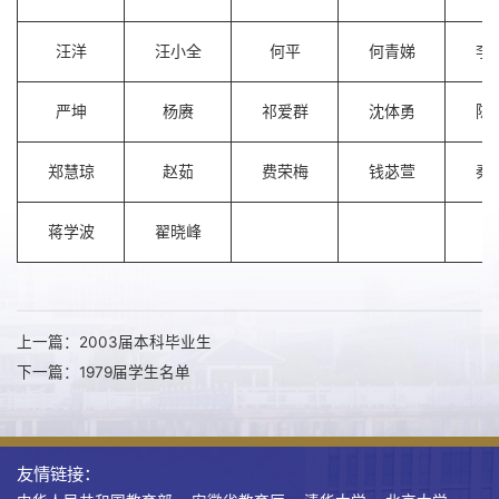
汪洋
汪小全
何平
何青娣
李
严坤
杨赓
祁爱群
沈体勇
陈
郑慧琼
赵茹
费荣梅
钱苾萱
秦
蒋学波
翟晓峰
上一篇：2003届本科毕业生
下一篇：1979届学生名单
友情链接：