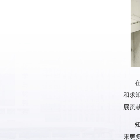
和求
展贡
来更