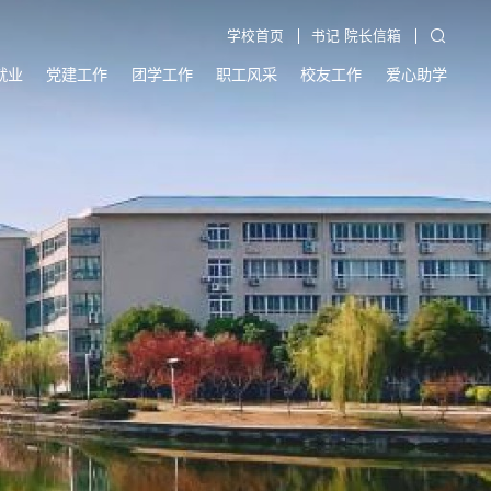
学校首页
书记 院长信箱
就业
党建工作
团学工作
职工风采
校友工作
爱心助学