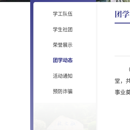
团学
学工队伍
学生社团
荣誉展示
团学动态
活动通知
堂，
预防诈骗
事业