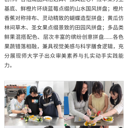
基底、鲜橙片环绕蓝莓点缀的山水国风拼盘；橙片
香蕉对称排布、灵动精致的蝴蝶造型拼盘；黄瓜仿
林间草木、圣女果点缀景致的田园风拼盘；多品类
鲜果混搭配色、层次丰富的缤纷创意拼盘……各色
果蔬错落相融，兼具视觉美感与科学膳食逻辑，充
分展现师大学子出众审美素养与扎实动手实践能
力。