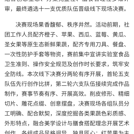
审，最终遴选十一支优质队伍晋级线下现场决赛。
决赛现场果香馥郁、秩序井然。活动前期，社
团工作人员配齐橙子、苹果、西瓜、蓝莓、黄瓜、
圣女果等原生态新鲜果蔬，配齐专用刀具、餐盘、
一次性防护手套等物资，赛前集中宣讲实验室食品
卫生准则、操作安全规范及创作时长要求，筑牢安
全防线。本次线下决赛分两轮有序开展，首轮五支
队伍先行创作比拼，第二轮六支队伍接续完成作品
制作，赛事节奏有序、开展高效。削皮修形、精细
切片、雕花点缀、创意摆盘，决赛现场各组队员分
工明确、配合默契，深度挖掘各类果蔬色彩质感、
外形特点，融合美学设计与膳食搭配理念开展艺术
创作。各组成品风格迥异、独具匠心：红苹果为主