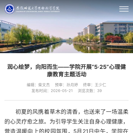
润心绘梦，向阳而生——学院开展“5·25”心理健
康教育主题活动
编辑：柴文杰
预审：孙月婷
终审：王少仁
发布时间：2026-05-21
浏览次数：
39
初夏的风携着草木的清香，也送来了一场温柔
的心灵疗愈之旅。为引导学生关注自身心理健康，
营造温暖向上的校园氛围，5月21日中午，学院在