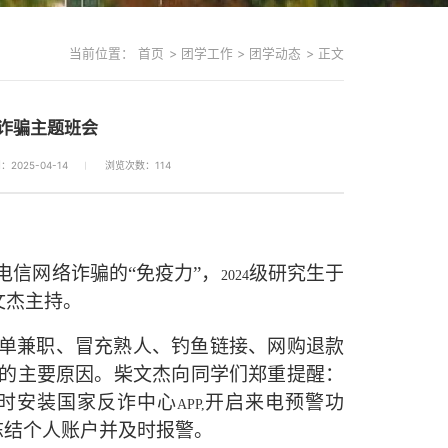
当前位置：
首页
>
团学工作
>
团学动态
>
正文
络诈骗主题班会
2025-04-14
浏览次数：
114
信网络诈骗的“免疫力”，
级研究生于
2024
文杰主持。
单兼职、冒充熟人、钓鱼链接、网购退款
的主要原因。柴文杰向同学们郑重提醒：
时安装国家反诈中心
开启来电预警功
APP,
冻结个人账户并及时报警。