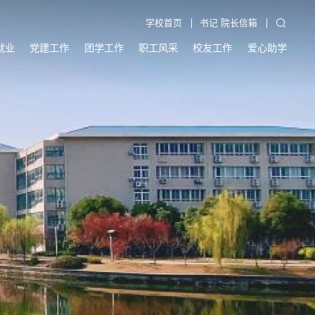
学校首页
书记 院长信箱
就业
党建工作
团学工作
职工风采
校友工作
爱心助学