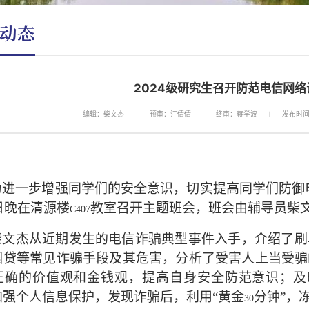
动态
2024级研究生召开防范电信网
编辑：柴文杰
预审：汪倩倩
终审：蒋学波
发布时间：
为进一步增强同学们的安全意识，切实提高同学们防御电
日晚在清源楼
教室召开主题班会，班会由辅导员柴
C407
柴文杰从近期发生的电信诈骗典型事件入手，介绍了刷
园贷等常见诈骗手段及其危害，分析了受害人上当受骗
正确的价值观和金钱观，提高自身安全防范意识；及
加强个人信息保护，发现诈骗后，利用“黄金
分钟”，
30