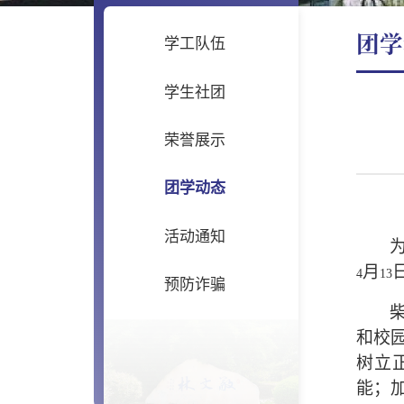
团学
学工队伍
学生社团
荣誉展示
团学动态
活动通知
月
4
13
预防诈骗
和校
树立
能；