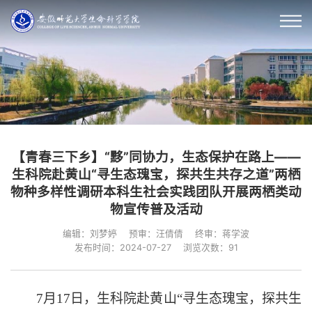
【青春三下乡】“黟”同协力，生态保护在路上——
生科院赴黄山“寻生态瑰宝，探共生共存之道”两栖
物种多样性调研本科生社会实践团队开展两栖类动
物宣传普及活动
编辑：刘梦婷
预审：汪倩倩
终审：蒋学波
发布时间：2024-07-27
浏览次数：
91
7月17日，生科院赴黄山“寻生态瑰宝，探共生