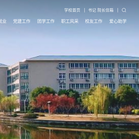
学校首页
书记 院长信箱
就业
党建工作
团学工作
职工风采
校友工作
爱心助学