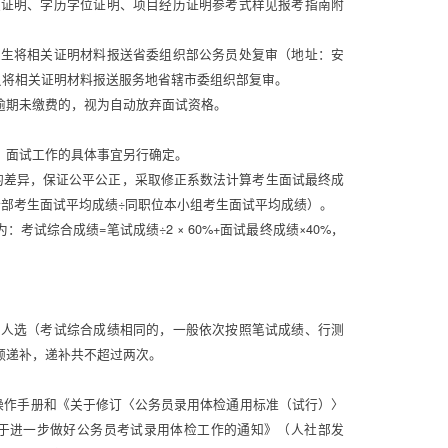
职证明、学历学位证明、项目经历证明参考式样见报考指南附
业生将相关证明材料报送省委组织部公务员处复审（地址：安
目人员将相关证明材料报送服务地省辖市委组织部复审。 
期未缴费的，视为自动放弃面试资格。 
面试工作的具体事宜另行确定。 
的差异，保证公平公正，采取修正系数法计算考生面试最终成
部考生面试平均成绩÷同职位本小组考生面试平均成绩）。 
试综合成绩=笔试成绩÷2 × 60%+面试最终成绩×40%，
的人选（考试综合成绩相同的，一般依次按照笔试成绩、行测
递补，递补共不超过两次。 
检操作手册和《关于修订〈公务员录用体检通用标准（试行）〉
关于进一步做好公务员考试录用体检工作的通知》（人社部发