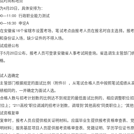
试时间和地点 
为4月23日，具体安排为： 
:00—11:00  行政职业能力测试 
00—16:30  申论A 
在安徽省16个省辖市设置考场，笔试考点由报考人员在报名时自主选择。报
和身份证入场，缺少证件的不得入场。 
试成绩公布 
于5月20日公布，报考人员可登录安徽省人事考试网查询。省选调生主管部门
格。 
 
试人选确定 
主管部门根据规定的面试比例（附件3），从笔试合格人员中按照笔试成绩从
绩相同的，一并确定为面试人选。 
合格人数与招考计划数的比例达不到规定的最低面试比例的，相应调整职位招考计
职位上；“211高校”职位调减的招考计划数，调增到“其他高校”同类职位上；“
试资格复审 
复审时，报考人员应提供相关证明材料。应届毕业生提供报考资格审查表、
明材料；服务基层项目人员提供报考资格审查表、党籍证明、学历学位证书