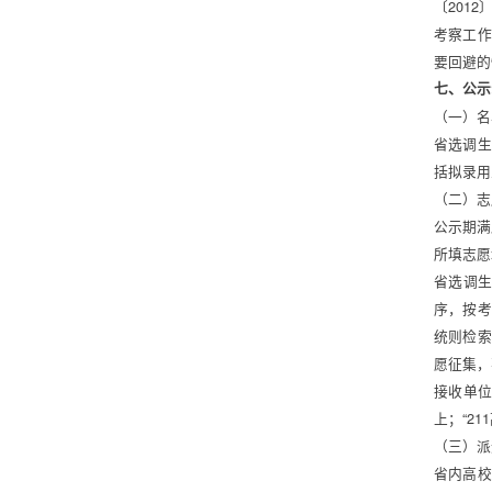
〔201
考察工作
要回避的
七、公示
（一）名
省选调生
括拟录用
（二）志
公示期满
所填志愿
省选调
序，按考
统则检索
愿征集，
接收单位
上；“2
（三）派
省内高校