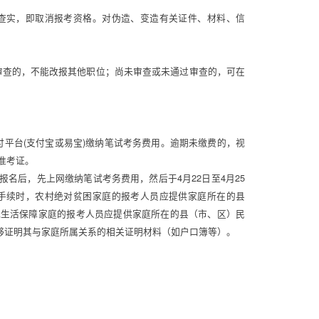
查实，即取消报考资格。对伪造、变造有关证件、材料、信
过审查的，不能改报其他职位；尚未审查或未通过审查的，可在
支付平台(支付宝或易宝)缴纳笔试考务费用。逾期未缴费的，视
准考证。 
名后，先上网缴纳笔试考务费用，然后于4月22日至4月25
手续时，农村绝对贫困家庭的报考人员应提供家庭所在的县
低生活保障家庭的报考人员应提供家庭所在的县（市、区）民
够证明其与家庭所属关系的相关证明材料（如户口簿等）。 