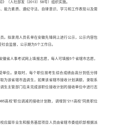
》（人社部发〔2013〕58号）组织实施。 
质、能力素质、遵纪守法、自律意识、学习和工作表现以及需
人员。拟录用人员名单在安徽先锋网上进行公示，公示内容包
社会监督，公示期为5个工作日。 
安徽省人事考试网上填报志愿，每人可填报5个省辖市志愿，
受单位。录取时，每个职位按考生综合成绩由高分到低分排
录取为该省辖市选调生，如果该省辖市接收计划满额，录取系
选调生主管部门在未完成该职位接收计划的接收单位中进行志
5高校”职位调减的接收计划数，调增到“211高校”同类职位
高校应届毕业生和服务基层项目人员由省辖市委组织部根据派