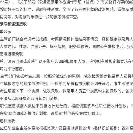
2〕65号）、《关于印发〈公务员录用体检操作手册（试行）〉有关修订内容的通知
按照好干部的标准，采取多种形式，全面了解考察对象的政治思想、道德品
情况等，对考察对象作进一步的报考资格审查。 
录取和派遣接收 
单公示 
主管部门综合考虑考试成绩、考察情况和体检结果等情况，择优确定拟录用
人员姓名、性别、准考证号、毕业院校、服务单位等，同时公布举报电话，接受
愿填报和录取 
后，没有问题或反映问题不影响选调的拟录用人员，应按照有关规定和要求在
均为平行志愿。 
生主管部门依据考生志愿，按照分数优先的原则，依次检索确定拟录用人员接
生填报志愿的顺序依次检索，当检索到某省辖市接收计划未满时，考生即被
考生填报的下一个志愿，依次录取。拟录用人员五个志愿均未被录取的，省
不服从志愿征集的取消其录用资格。 
职位志愿填报人数达不到接收计划数的，相应调整该单位职位接收计划数。“98
11高校”职位调减的接收计划数，调增到“其他高校”同类职位上。 
遣和接收 
应届毕业生由所在高校根据派遣方案直接派遣到省辖市委组织部报到；省外