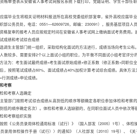
资格审查表从安徽省人事考试网报名系统下载打印，党籍证明、学生干部任
应届毕业生将相关证明材料报送所在高校党委组织部复审，省外高校应届毕
织部公务员处，电话：0551—62609726，邮编：230091），服务基层项
资格复审的报考人员应按规定时间在安徽省人事考试网上缴纳面试考务费用。逾
试成绩和考试综合成绩 
选调生主管部门统一组织，采取结构化面试的方法进行，成绩当场向考生公布。
人数较多、需要安排2个以上面试小组的职位，为平衡不同面试小组考官评分
方法为：考生面试最终成绩=考生面试原始成绩×修正系数（修正系数=同职位全
后，按照笔试成绩占60%、面试成绩占40%加权计算考试综合成绩。具体方法为：考
=行测成绩+申论成绩。 
和考察 
检和考察人选确定 
主管部门按照考试综合成绩从高到低的顺序等额确定各职位参加体检和考察
到低的顺序确定名次）。体检和考察人选缺额的，在同职位面试人员中依次等额
检和考察组织实施 
按照《公务员录用体检通用标准（试行）》（国人部发〔2005〕1号）、体
员录用体检操作手册（试行）〉的通知》（人社部发〔2010〕19号）、《