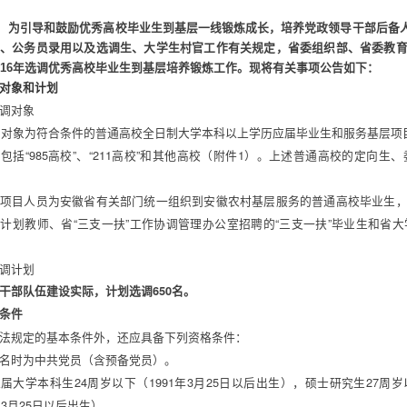
导和鼓励优秀高校毕业生到基层一线锻炼成长，培养党政领导干部后备人
、公务员录用以及选调生、大学生村官工作有关规定，省委组织部、省委教
016年选调优秀高校毕业生到基层培养锻炼工作。现将有关事项公告如下：
调对象和计划
调对象 
   选调对象为符合条件的普通高校全日制大学本科以上学历应届毕业生和服务基层项
包括“985高校”、“211高校”和其他高校（附件1）。上述普通高校的定
项目人员为安徽省有关部门统一组织到安徽农村基层服务的普通高校毕业生
计划教师、省“三支一扶”工作协调管理办公室招聘的“三支一扶”毕业生和省
调计划 
干部队伍建设实际，计划选调650名。 
条件 
法规定的基本条件外，还应具备下列资格条件： 
名时为中共党员（含预备党员）。 
届大学本科生24周岁以下（1991年3月25日以后出生），硕士研究生27周岁
年3月25日以后出生）。 