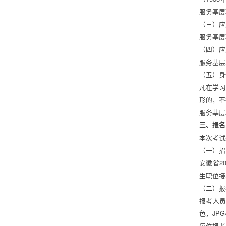
服务基层
（三）应
服务基层
（四）应
服务基层
（五）身
凡在学习
形的，不
服务基层
三、报名
本次考试
（一）招
安徽省2
生职位接
（二）报
报考人
色，JPG
每位报考