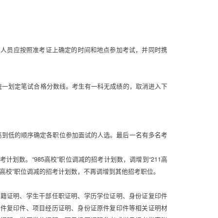
考人员应按照准考证上确定的时间和地点参加考试，并同时携
统一划定笔试合格分数线。考生有一科无成绩的，取消进入下
高到低的顺序确定各职位参加面试的人选。最后一名有多名考
划数。“985高校”职位调减的招考计划数，调增到“211高
其他高校”职位调减的招考计划数，不再调增到其他招考职位。 
党籍证明、学生干部任职证明、学历学位证明、身份证复印件
原件复印件、项目经历证明、身份证原件复印件等相关证明材