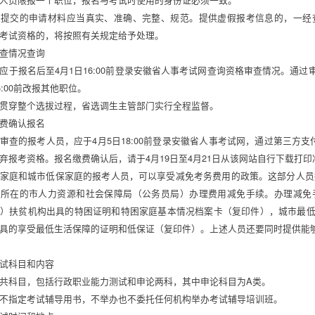
员提交的申请材料应当真实、准确、完整、规范。提供虚假报考信息的，一经
考试资格的，将按照有关规定给予处理。 
查情况查询 
应于报名后至4月1日16:00前登录安徽省人事考试网查询资格审查情况。通
6:00前改报其他职位。 
贯穿整个选拔过程，省选调生主管部门实行全程监督。 
费确认报名 
审查的报考人员，应于4月5日18:00前登录安徽省人事考试网，通过第三方
弃报考资格。报名缴费确认后，请于4月19日至4月21日从该网站自行下载打印
家庭和城市低保家庭的报考人员，可以享受减免考务费用的政策。这部分人员报
点所在的市人力资源和社会保障局（公务员局）办理费用减免手续。办理减免
）扶贫机构出具的特困证明和特困家庭基本情况档案卡（复印件），城市最
具的享受最低生活保障的证明和低保证（复印件）。上述人员还要同时提供能
 
试科目和内容 
共科目，包括行政职业能力测试和申论两科，其中申论科目为A类。 
不指定考试辅导用书，不举办也不委托任何机构举办考试辅导培训班。 