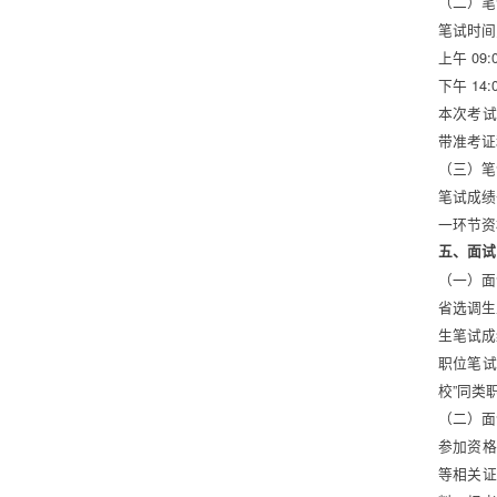
（二）笔
笔试时间
上午 09
下午 14:
本次考试
带准考证
（三）笔
笔试成绩
一环节资
五、面试
（一）面
省选调生
生笔试成
职位笔试
校”同类
（二）面
参加资格
等相关证