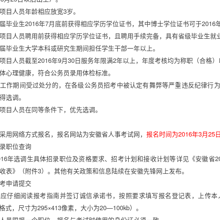
项目人员年龄相应放宽3岁。 
届毕业生2016年7月底前获得相应学历学位证书，其中博士学位证书可于2016年
项目人员聘用前获得相应学历学位证书，且聘用手续完备，具有省级毕业生就业
届毕业生大学本科或研究生期间担任学生干部一年以上。 
项目人员截至2016年9月30日服务年限满2年以上，年度考核均为称职（合格
体心理健康，符合公务员录用体检标准。 
工作期间受过处分的，在各级公务员招考中被认定有舞弊等严重违反纪律行
得选调。 
项目人员在同等条件下，优先选调。 
 
采用网络方式报名，报名网站为安徽省人事考试网，
报名时间为2016年3月25日9
录职位查询 
016年选调生具体招录职位及资格要求、招考计划和接收计划等详见《安徽省20
收表》（附件3）。其他有关政策和信息陆续在安徽先锋网上发布。 
考申请提交 
员应仔细阅读报考指南并签订诚信承诺书，按照要求填写报名登记表，上传本
格式，尺寸为295×413像素，大小为20—100kb）。 
人员限报一个职位，报名与考试时使用的身份证必须一致。 