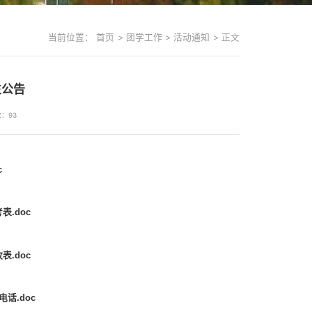
当前位置：
首页
>
团学工作
>
活动通知
>
正文
生公告
数：
93
c
表.doc
表.doc
话.doc