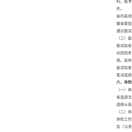
料。报考
件。 
省内高校
徽省委组
通过面试
（三）面
面试由省
对因招考
绩。具体
面试结束
笔试成绩
六、体检
（一）体
省选调生
成绩从高
（二）体
体检工作
及〈公务