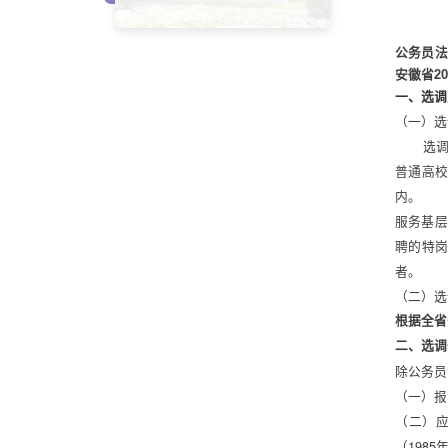
为引
公务员法
安徽省2
一、选
（一）选
    
普通高校
内。 
服务基层
聘的特岗
者。 
（二）选
根据全省
二、选调
除公务员
（一）报
（二）应
（1985