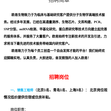
招聘简章
欧易生物致力于为临床与基础研究客户提供分子生物学高端技术服
务。经过多年发展，已经在高通量测序、生物芯片、文库构建、
PCR
、
SNP
分型、
miRNA
检测、甲基化研究、蛋白质研究等技术方向建立起完善
的服务体系，并服务了大量客户。欧易始终专注新技术的开发及引进，力
求将当下最先进的技术服务带给国内研究客户。
欧易致力于为每个员工创造一个自由发挥才能的平台！我们始终欢
迎脚踏实地，认真负责，大胆进取，奋发图强的人加入欧易！
招聘岗位
1
1
3
一、销售工程师
（
北京
名、青岛
名、上海
名）：
北京岗位视
情况低价提供住宿或住房补贴。
岗位职责：