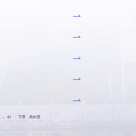
...
61
下页
共61页