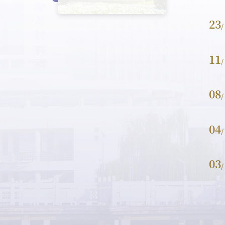
23
/
11
/
08
/
04
/
03
/