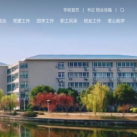
学校首页
书记 院长信箱
就业
党建工作
团学工作
职工风采
校友工作
爱心助学