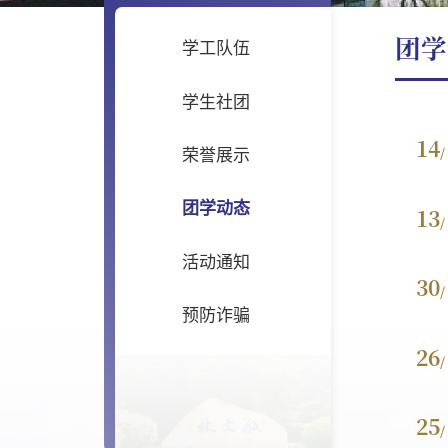
团学
学工队伍
学生社团
14
/
荣誉展示
团学动态
13
/
活动通知
30
/
预防诈骗
26
/
25
/